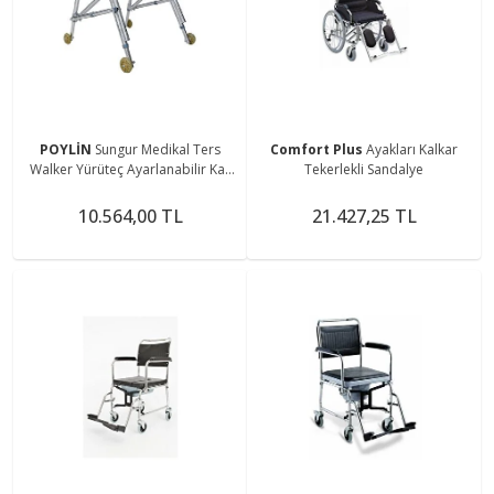
POYLİN
Sungur Medikal Ters
Comfort Plus
Ayakları Kalkar
Walker Yürüteç Ayarlanabilir Kas
Tekerlekli Sandalye
Hastalığı Hasta Fizik Tedavi
Yürüme Desteği
10.564,00 TL
21.427,25 TL