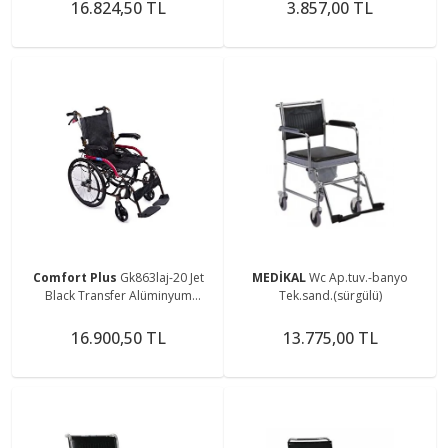
16.824,50 TL
3.857,00 TL
Comfort Plus
Gk863laj-20 Jet
MEDİKAL
Wc Ap.tuv.-banyo
Black Transfer Alüminyum
Tek.sand.(sürgülü)
Tekerlekli Sandalye
16.900,50 TL
13.775,00 TL