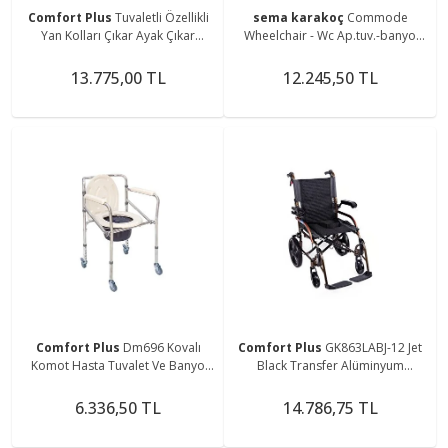
Comfort Plus
Tuvaletli Özellikli
sema karakoç
Commode
Yan Kolları Çıkar Ayak Çıkar
Wheelchair - Wc Ap.tuv.-banyo
Katlanır Sandalye
Tek.sand.
13.775,00 TL
12.245,50 TL
Comfort Plus
Dm696 Kovalı
Comfort Plus
GK863LABJ-12 Jet
Komot Hasta Tuvalet Ve Banyo
Black Transfer Alüminyum
Özellikli Tekerlekli Sandalye
Tekerlekli Sandalye
6.336,50 TL
14.786,75 TL