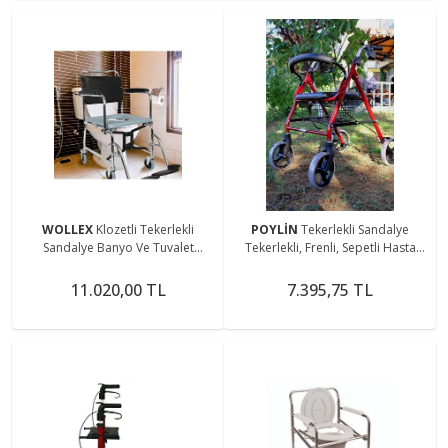
WOLLEX
Klozetli Tekerlekli
POYLİN
Tekerlekli Sandalye
Sandalye Banyo Ve Tuvalet
Tekerlekli, Frenli, Sepetli Hasta
Sandalyesi Sürgülü
Yardım Yürüteç Tekerlekli
Sandalye
11.020,00 TL
7.395,75 TL