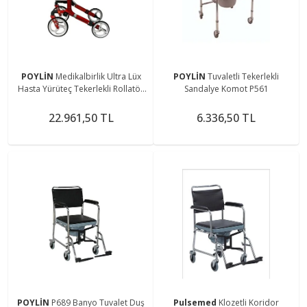
POYLİN
Medikalbirlik Ultra Lüx
POYLİN
Tuvaletli Tekerlekli
Hasta Yürüteç Tekerlekli Rollatör
Sandalye Komot P561
Walker Yürüteç Hasta Yürüteci
Sandalye
22.961,50 TL
6.336,50 TL
POYLİN
P689 Banyo Tuvalet Duş
Pulsemed
Klozetli Koridor