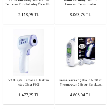
Temassız Kızılöteli Ateş Ölçer İthal
Temassız Termometre
Termometre
2.113,75 TL
3.063,75 TL
VZN
Dijital Temassız Uzaktan
sema karakoç
Braun 6520 İrt
Ateş Ölçer F103
Thermoscan 7 Braun Kulaktan
Ateş Ölçer
1.477,25 TL
4.806,04 TL