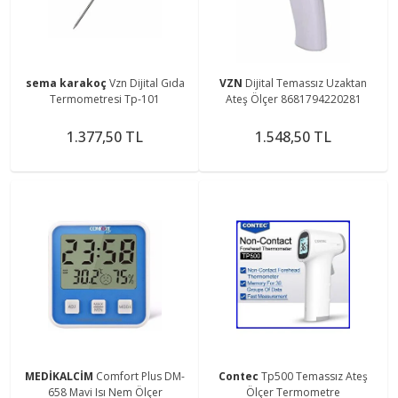
sema karakoç
Vzn Dijital Gıda
VZN
Dijital Temassız Uzaktan
Termometresi Tp-101
Ateş Ölçer 8681794220281
1.377,50 TL
1.548,50 TL
MEDİKALCİM
Comfort Plus DM-
Contec
Tp500 Temassız Ateş
658 Mavi Isı Nem Ölçer
Ölçer Termometre