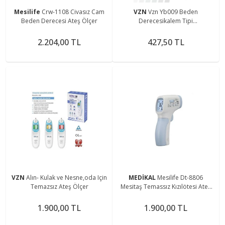
Mesilife
Crw-1108 Civasız Cam
VZN
Vzn Yb009 Beden
Beden Derecesi Ateş Ölçer
Derecesikalem Tipi
Termometredijital Ateş Ölçer
2.204,00 TL
427,50 TL
VZN
Alın- Kulak ve Nesne,oda Için
MEDİKAL
Mesilife Dt-8806
Temazsız Ateş Ölçer
Mesitaş Temassız Kızılötesi Ateş
Ölçer
1.900,00 TL
1.900,00 TL