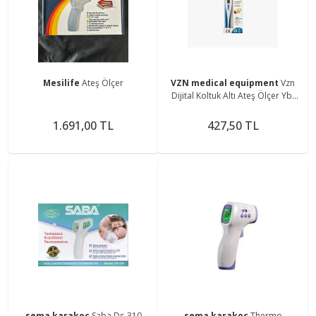
Mesilife
Ateş Ölçer
VZN medical equipment
Vzn
Dijital Koltuk Altı Ateş Ölçer Yb-
009
1.691,00 TL
427,50 TL
sema karakoç
Saba Ds-310
sema karakoç
Thermo