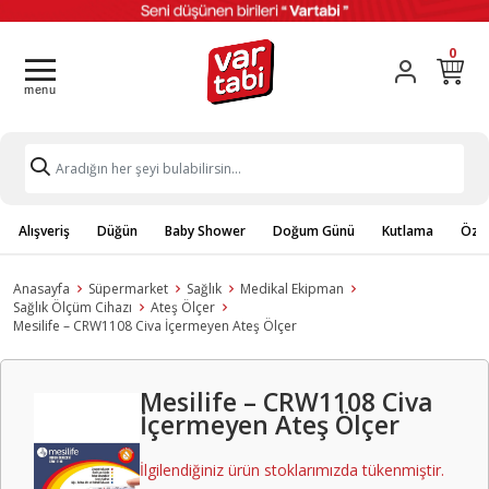
0
Alışveriş
Düğün
Baby Shower
Doğum Günü
Kutlama
Özel
Anasayfa
Süpermarket
Sağlık
Medikal Ekipman
Sağlık Ölçüm Cihazı
Ateş Ölçer
Mesilife – CRW1108 Civa İçermeyen Ateş Ölçer
Mesilife – CRW1108 Civa
İçermeyen Ateş Ölçer
İlgilendiğiniz ürün stoklarımızda tükenmiştir.