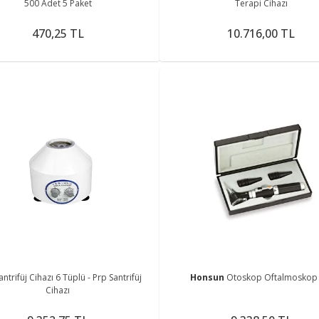
500 Adet 5 Paket
Terapi Cihazı
470,25 TL
10.716,00 TL
antrifüj Cihazı 6 Tüplü - Prp Santrifüj
Honsun
Otoskop Oftalmoskop 
Cihazı