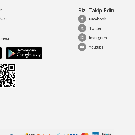
r
Bizi Takip Edin
ikası
Facebook
Twitter
Instagram
şmesi
Youtube