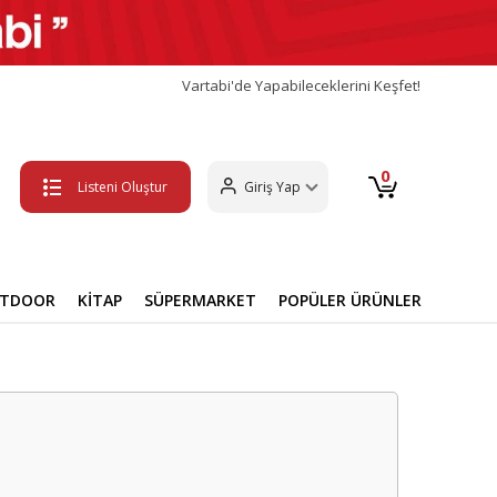
Vartabi'de Yapabileceklerini Keşfet!
0
Listeni Oluştur
Giriş Yap
UTDOOR
KİTAP
SÜPERMARKET
POPÜLER ÜRÜNLER