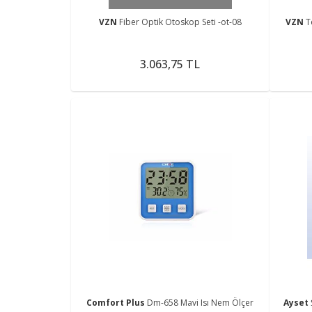
VZN
Fiber Optik Otoskop Seti -ot-08
VZN
T
3.063,75 TL
Comfort Plus
Dm-658 Mavi Isı Nem Ölçer
Ayset