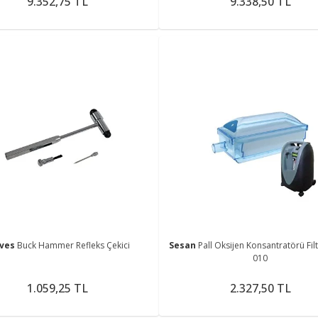
9.352,75 TL
9.338,50 TL
ves
Buck Hammer Refleks Çekici
Sesan
Pall Oksijen Konsantratörü Filt
010
1.059,25 TL
2.327,50 TL