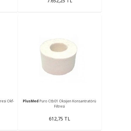
7.652,25 TL
resi Okf-
PlusMed
Puro Ctb01 Oksijen Konsantratörü
Filtresi
612,75 TL