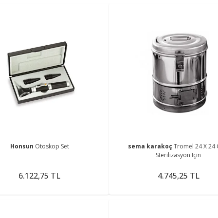
Honsun
Otoskop Set
sema karakoç
Tromel 24 X 24 
Sterilizasyon Için
6.122,75 TL
4.745,25 TL