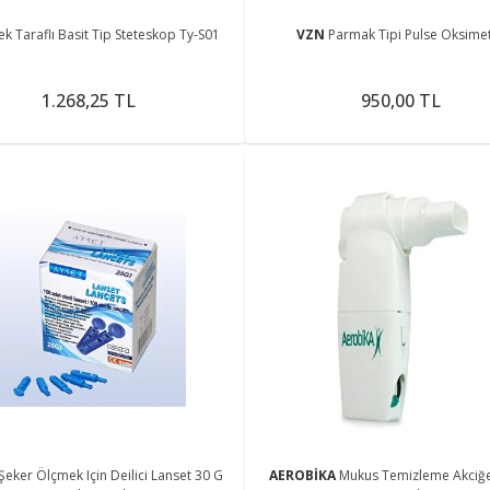
ek Taraflı Basit Tip Steteskop Ty-S01
VZN
Parmak Tipi Pulse Oksime
1.268,25 TL
950,00 TL
Şeker Ölçmek Için Deilici Lanset 30 G
AEROBİKA
Mukus Temizleme Akciğe