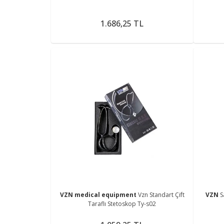
1.686,25 TL
VZN medical equipment
Vzn Standart Çift
VZN
S
Taraflı Stetoskop Ty-s02