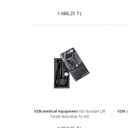
1.686,25 TL
VZN medical equipment
Vzn Standart Çift
VZN
S
Taraflı Stetoskop Ty-s02