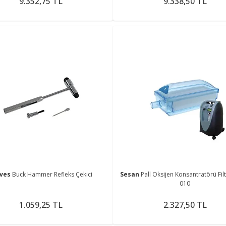
9.352,75 TL
9.338,50 TL
ves
Buck Hammer Refleks Çekici
Sesan
Pall Oksijen Konsantratörü Filt
010
1.059,25 TL
2.327,50 TL