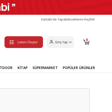
Vartabi'de Yapabileceklerini Keşfet!
0
Listeni Oluştur
Giriş Yap
UTDOOR
KİTAP
SÜPERMARKET
POPÜLER ÜRÜNLER