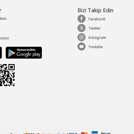
r
Bizi Takip Edin
ikası
Facebook
Twitter
Instagram
şmesi
Youtube