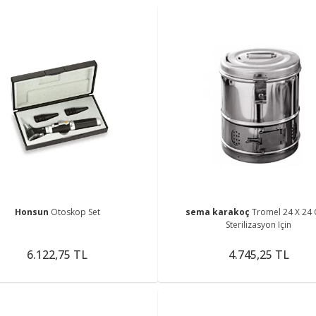
Honsun
Otoskop Set
sema karakoç
Tromel 24 X 24 
Sterilizasyon Için
6.122,75 TL
4.745,25 TL