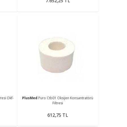
7.652,25 TL
resi Okf-
PlusMed
Puro Ctb01 Oksijen Konsantratörü
Filtresi
612,75 TL