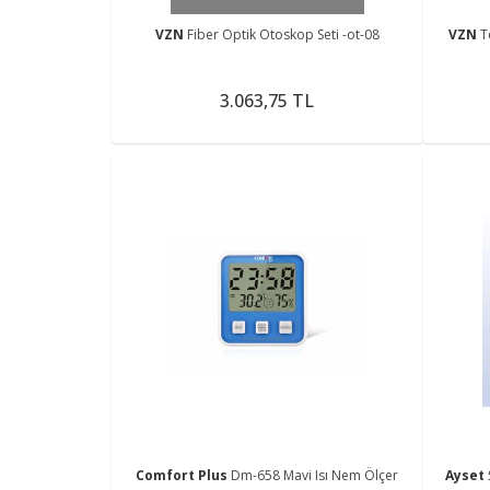
VZN
Fiber Optik Otoskop Seti -ot-08
VZN
T
3.063,75 TL
Comfort Plus
Dm-658 Mavi Isı Nem Ölçer
Ayset