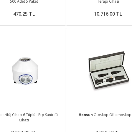
500 Adet 5 Paket
Terapi Cihazı
470,25 TL
10.716,00 TL
antrifüj Cihazı 6 Tüplü - Prp Santrifüj
Honsun
Otoskop Oftalmoskop 
Cihazı