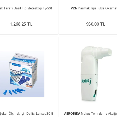
ek Taraflı Basit Tip Steteskop Ty-S01
VZN
Parmak Tipi Pulse Oksime
1.268,25 TL
950,00 TL
Şeker Ölçmek Için Deilici Lanset 30 G
AEROBİKA
Mukus Temizleme Akciğe