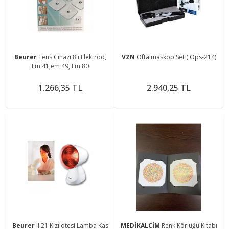
Beurer
Tens Cihazı 8li Elektrod,
VZN
Oftalmaskop Set ( Ops-214)
Em 41,em 49, Em 80
1.266,35 TL
2.940,25 TL
Beurer
Il 21 Kızılötesi Lamba Kas
MEDİKALCİM
Renk Körlüğü Kitabı