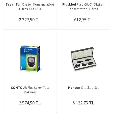
Sesan
Pall Oksijen Konsantratörü
PlusMed
Puro Ctb01 Oksijen
Filtresi Okf-010
Konsantratörü Filtresi
2.327,50 TL
612,75 TL
CONTOUR
Plus Şeker Test
Honsun
Otoskop Set
Makinesi
2.574,50 TL
6.122,75 TL