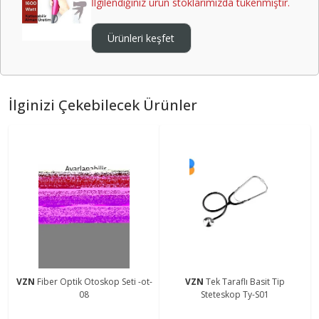
İlgilendiğiniz ürün stoklarımızda tükenmiştir.
Ürünleri keşfet
İlginizi Çekebilecek Ürünler
VZN
Fiber Optik Otoskop Seti -ot-
VZN
Tek Taraflı Basit Tip
08
Steteskop Ty-S01