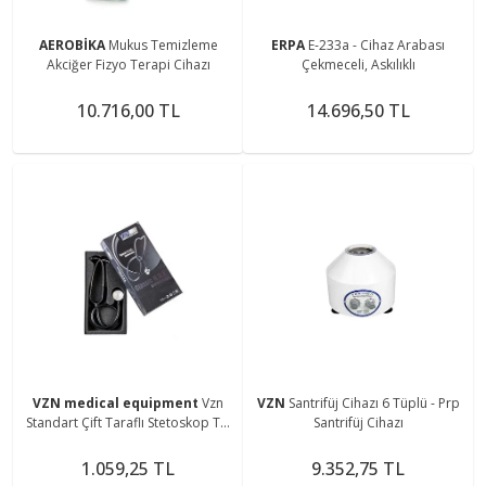
AEROBİKA
Mukus Temizleme
ERPA
E-233a - Cihaz Arabası
Akciğer Fizyo Terapi Cihazı
Çekmeceli, Askılıklı
10.716,00 TL
14.696,50 TL
VZN medical equipment
Vzn
VZN
Santrifüj Cihazı 6 Tüplü - Prp
Standart Çift Taraflı Stetoskop Ty-
Santrifüj Cihazı
s02
1.059,25 TL
9.352,75 TL