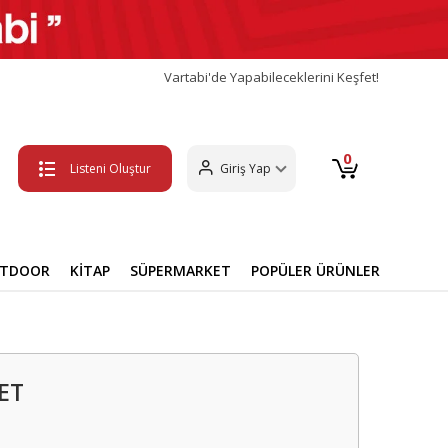
Vartabi'de Yapabileceklerini Keşfet!
0
Listeni Oluştur
Giriş Yap
UTDOOR
KİTAP
SÜPERMARKET
POPÜLER ÜRÜNLER
ET