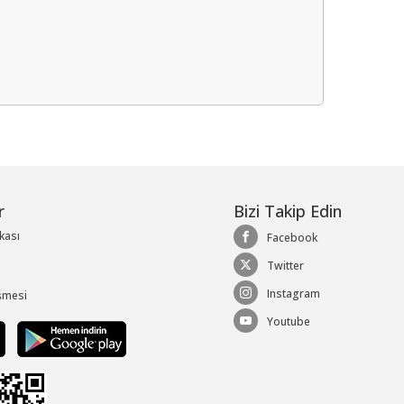
me
r
Bizi Takip Edin
ikası
Facebook
Twitter
Instagram
şmesi
Youtube