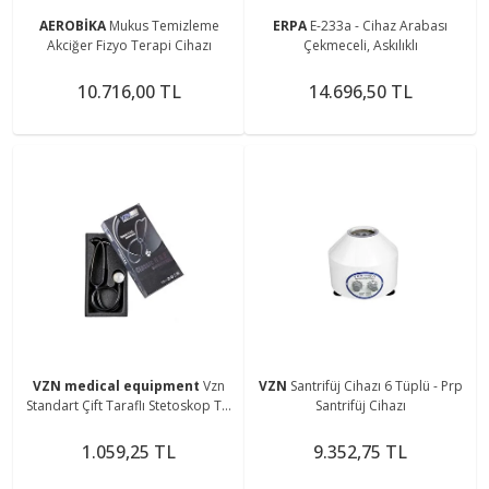
AEROBİKA
Mukus Temizleme
ERPA
E-233a - Cihaz Arabası
Akciğer Fizyo Terapi Cihazı
Çekmeceli, Askılıklı
10.716,00 TL
14.696,50 TL
VZN medical equipment
Vzn
VZN
Santrifüj Cihazı 6 Tüplü - Prp
Standart Çift Taraflı Stetoskop Ty-
Santrifüj Cihazı
s02
1.059,25 TL
9.352,75 TL