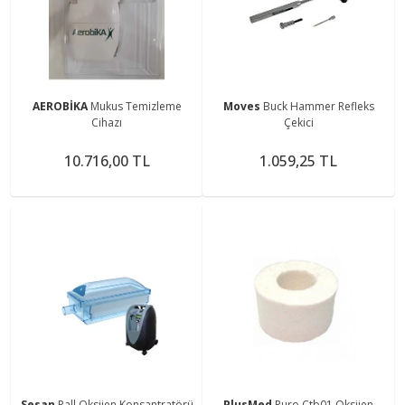
AEROBİKA
Mukus Temizleme
Moves
Buck Hammer Refleks
Cihazı
Çekici
10.716,00 TL
1.059,25 TL
Sesan
Pall Oksijen Konsantratörü
PlusMed
Puro Ctb01 Oksijen