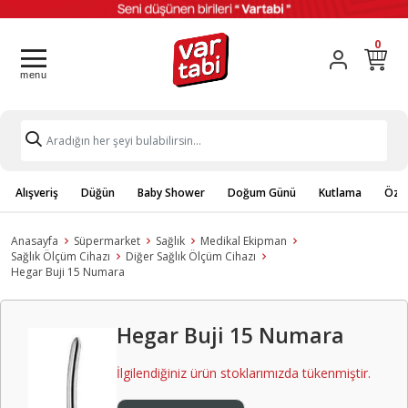
0
Alışveriş
Düğün
Baby Shower
Doğum Günü
Kutlama
Özel
Anasayfa
Süpermarket
Sağlık
Medikal Ekipman
Sağlık Ölçüm Cihazı
Diğer Sağlık Ölçüm Cihazı
Hegar Buji 15 Numara
Hegar Buji 15 Numara
İlgilendiğiniz ürün stoklarımızda tükenmiştir.