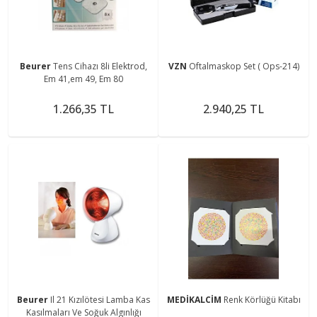
Beurer
Tens Cihazı 8li Elektrod,
VZN
Oftalmaskop Set ( Ops-214)
Em 41,em 49, Em 80
1.266,35 TL
2.940,25 TL
Beurer
Il 21 Kızılötesi Lamba Kas
MEDİKALCİM
Renk Körlüğü Kitabı
Kasılmaları Ve Soğuk Algınlığı