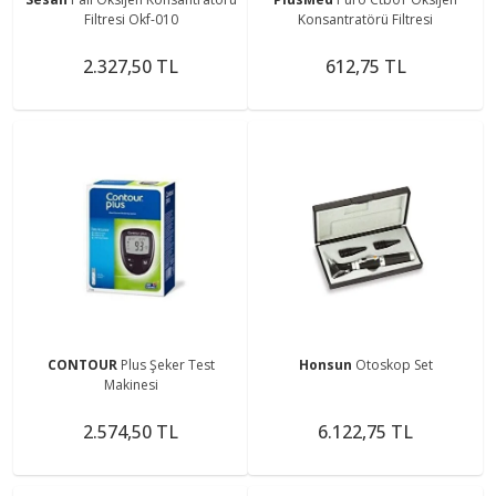
Filtresi Okf-010
Konsantratörü Filtresi
2.327,50 TL
612,75 TL
CONTOUR
Plus Şeker Test
Honsun
Otoskop Set
Makinesi
2.574,50 TL
6.122,75 TL