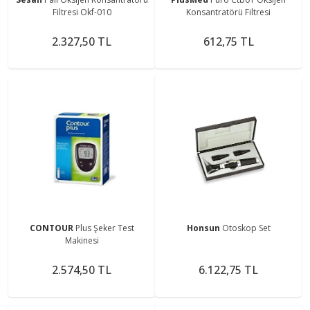
Filtresi Okf-010
Konsantratörü Filtresi
2.327,50 TL
612,75 TL
CONTOUR
Plus Şeker Test
Honsun
Otoskop Set
Makinesi
2.574,50 TL
6.122,75 TL