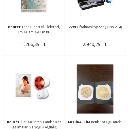
Beurer
Tens Cihazı 8li Elektrod,
VZN
Oftalmaskop Set ( Ops-214)
Em 41,em 49, Em 80
1.266,35 TL
2.940,25 TL
Beurer
Il 21 Kızılötesi Lamba Kas
MEDİKALCİM
Renk Körlüğü Kitabı
Kasılmaları Ve Soğuk Algınlığı