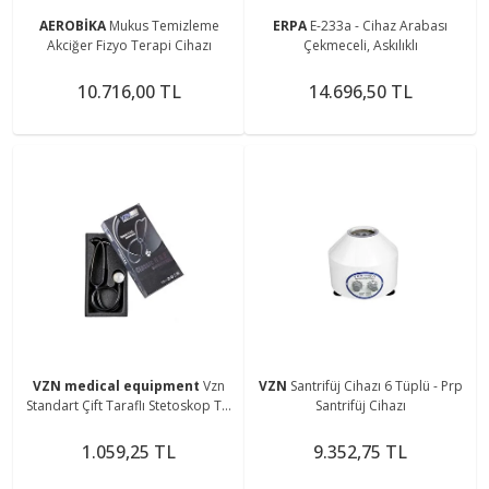
AEROBİKA
Mukus Temizleme
ERPA
E-233a - Cihaz Arabası
Akciğer Fizyo Terapi Cihazı
Çekmeceli, Askılıklı
10.716,00 TL
14.696,50 TL
VZN medical equipment
Vzn
VZN
Santrifüj Cihazı 6 Tüplü - Prp
Standart Çift Taraflı Stetoskop Ty-
Santrifüj Cihazı
s02
1.059,25 TL
9.352,75 TL