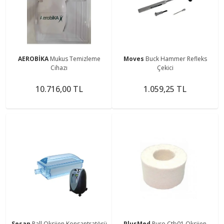
AEROBİKA
Mukus Temizleme
Moves
Buck Hammer Refleks
Cihazı
Çekici
10.716,00 TL
1.059,25 TL
Sesan
Pall Oksijen Konsantratörü
PlusMed
Puro Ctb01 Oksijen