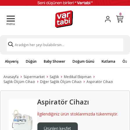
0
Alışveriş
Düğün
Baby Shower
Doğum Günü
Kutlama
Özel
Anasayfa
Süpermarket
Sağlık
Medikal Ekipman
Sağlık Ölçüm Cihazı
Diğer Sağlık Ölçüm Cihazı
Aspiratör Cihazı
Aspiratör Cihazı
İlgilendiğiniz ürün stoklarımızda tükenmiştir.
Ürünleri keşfet