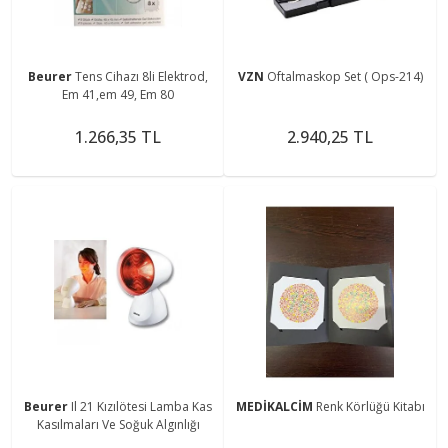
Beurer
Tens Cihazı 8li Elektrod,
VZN
Oftalmaskop Set ( Ops-214)
Em 41,em 49, Em 80
1.266,35 TL
2.940,25 TL
Beurer
Il 21 Kızılötesi Lamba Kas
MEDİKALCİM
Renk Körlüğü Kitabı
Kasılmaları Ve Soğuk Algınlığı