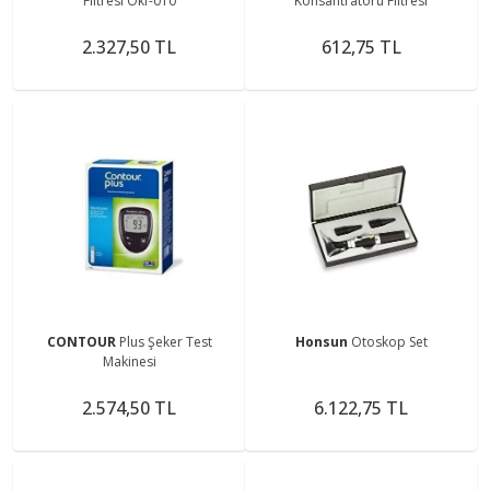
Filtresi Okf-010
Konsantratörü Filtresi
2.327,50 TL
612,75 TL
CONTOUR
Plus Şeker Test
Honsun
Otoskop Set
Makinesi
2.574,50 TL
6.122,75 TL