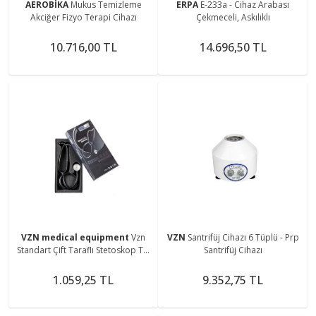
AEROBİKA
Mukus Temizleme
ERPA
E-233a - Cihaz Arabası
Akciğer Fizyo Terapi Cihazı
Çekmeceli, Askılıklı
10.716,00 TL
14.696,50 TL
VZN medical equipment
Vzn
VZN
Santrifüj Cihazı 6 Tüplü - Prp
Standart Çift Taraflı Stetoskop Ty-
Santrifüj Cihazı
s02
1.059,25 TL
9.352,75 TL