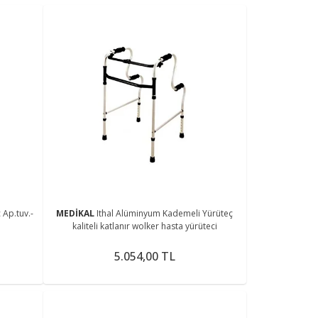
Ap.tuv.-
MEDİKAL
Ithal Alüminyum Kademeli Yürüteç
kaliteli katlanır wolker hasta yürüteci
5.054,00 TL