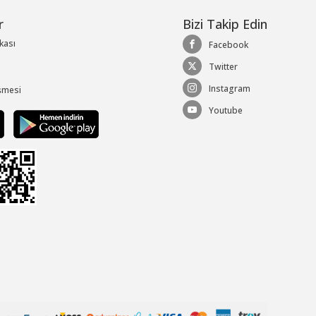
r
Bizi Takip Edin
ikası
Facebook
Twitter
Instagram
şmesi
Youtube