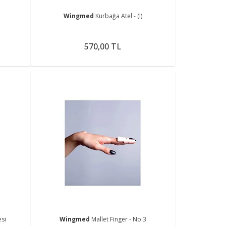
Wingmed
Kurbağa Atel - (l)
570,00 TL
si
Wingmed
Mallet Finger - No:3