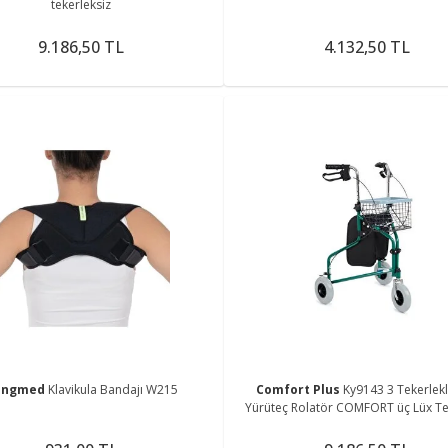
tekerleksiz
9.186,50 TL
4.132,50 TL
ingmed
Klavikula Bandajı W215
Comfort Plus
Ky9143 3 Tekerlekli
Yürüteç Rolatör COMFORT üç Lüx Tek
Sepetli Yürüteç