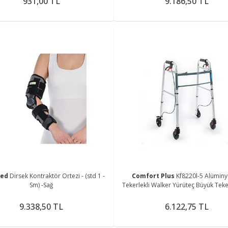
931,00 TL
9.186,50 TL
med
Dirsek Kontraktör Ortezi - (std 1 -
Comfort Plus
Kf8220l-5 Alümin
Sm) -Sağ
Tekerlekli Walker Yürüteç Büyük Teker
Hasta Yürüteci Tekerli
9.338,50 TL
6.122,75 TL