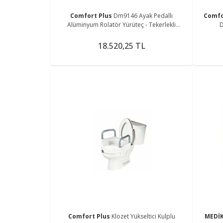
Comfort Plus
Dm9146 Ayak Pedallı
Comfo
Alüminyum Rolatör Yürüteç - Tekerlekli
D
Sandalye Gibi Kullanma Imkanı
18.520,25 TL
Comfort Plus
Klozet Yükseltici Kulplu
MEDİ