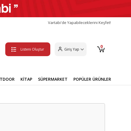
Vartabi'de Yapabileceklerini Keşfet!
0
Listeni Oluştur
Giriş Yap
UTDOOR
KİTAP
SÜPERMARKET
POPÜLER ÜRÜNLER