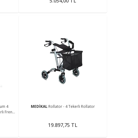
5.054,00 TL
yum 4
MEDİKAL
Rollator - 4 Tekerli Rollator
li Frenli
19.897,75 TL