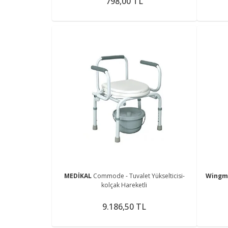
798,00 TL
MEDİKAL
Commode - Tuvalet Yükselticisi-
Wing
kolçak Hareketli
9.186,50 TL