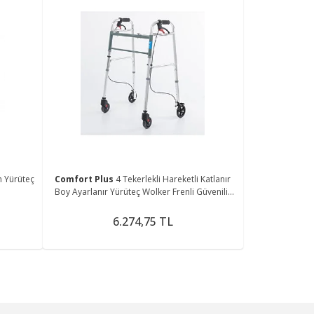
m Yürüteç
Comfort Plus
4 Tekerlekli Hareketli Katlanır
Boy Ayarlanır Yürüteç Wolker Frenli Güvenilir
Yürüteç
6.274,75 TL