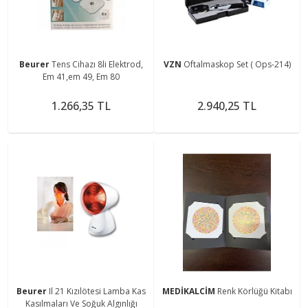
Beurer
Tens Cihazı 8li Elektrod,
VZN
Oftalmaskop Set ( Ops-214)
Em 41,em 49, Em 80
1.266,35 TL
2.940,25 TL
Beurer
Il 21 Kızılötesi Lamba Kas
MEDİKALCİM
Renk Körlüğü Kitabı
Kasılmaları Ve Soğuk Algınlığı