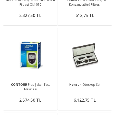
Filtresi Okf-010
Konsantratörü Filtresi
2.327,50 TL
612,75 TL
CONTOUR
Plus Şeker Test
Honsun
Otoskop Set
Makinesi
2.574,50 TL
6.122,75 TL