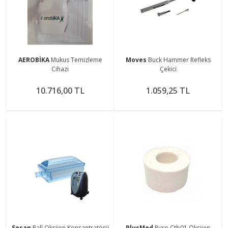
AEROBİKA
Mukus Temizleme
Moves
Buck Hammer Refleks
Cihazı
Çekici
10.716,00 TL
1.059,25 TL
Sesan
Pall Oksijen Konsantratörü
PlusMed
Puro Ctb01 Oksijen