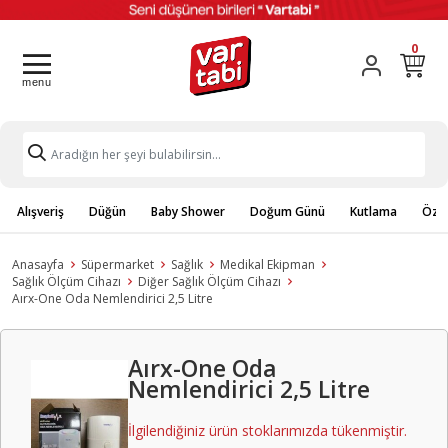
0
Alışveriş
Düğün
Baby Shower
Doğum Günü
Kutlama
Özel
Anasayfa
Süpermarket
Sağlık
Medikal Ekipman
Sağlık Ölçüm Cihazı
Diğer Sağlık Ölçüm Cihazı
Aırx-One Oda Nemlendirici 2,5 Litre
Aırx-One Oda
Nemlendirici 2,5 Litre
İlgilendiğiniz ürün stoklarımızda tükenmiştir.