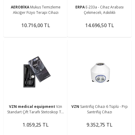
AEROBİKA
Mukus Temizleme
ERPA
E-233a - Cihaz Arabası
Akciğer Fizyo Terapi Cihazı
Çekmeceli, Askılıklı
10.716,00 TL
14.696,50 TL
VZN medical equipment
Vzn
VZN
Santrifüj Cihazı 6 Tüplü - Prp
Standart Çift Taraflı Stetoskop Ty-
Santrifüj Cihazı
s02
1.059,25 TL
9.352,75 TL