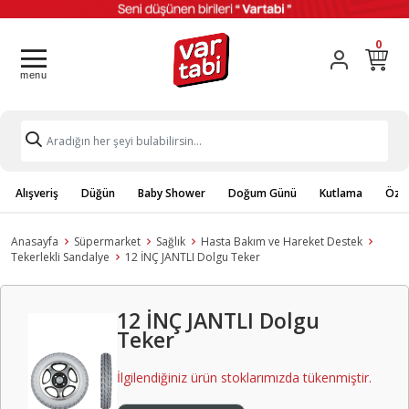
0
Alışveriş
Düğün
Baby Shower
Doğum Günü
Kutlama
Özel
Anasayfa
Süpermarket
Sağlık
Hasta Bakım ve Hareket Destek
Tekerlekli Sandalye
12 İNÇ JANTLI Dolgu Teker
12 İNÇ JANTLI Dolgu
Teker
İlgilendiğiniz ürün stoklarımızda tükenmiştir.