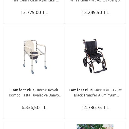
Yan Kolları Çıkar Ayak Çıkar
Wheelchair - Wc Ap.tuv.-banyo
Katlanır Sandalye
Tek.sand.
13.775,00 TL
12.245,50 TL
Comfort Plus
Dm696 Kovalı
Comfort Plus
GK863LABJ-12 Jet
Komot Hasta Tuvalet Ve Banyo
Black Transfer Alüminyum
Özellikli Tekerlekli Sandalye
Tekerlekli Sandalye
6.336,50 TL
14.786,75 TL