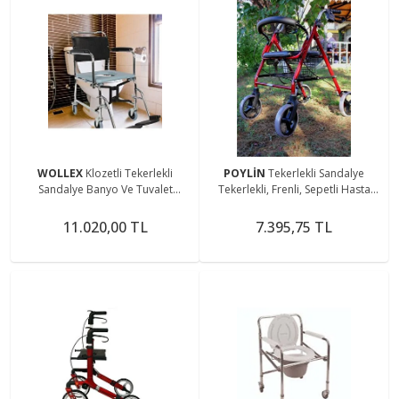
WOLLEX
Klozetli Tekerlekli
POYLİN
Tekerlekli Sandalye
Sandalye Banyo Ve Tuvalet
Tekerlekli, Frenli, Sepetli Hasta
Sandalyesi Sürgülü
Yardım Yürüteç Tekerlekli
Sandalye
11.020,00 TL
7.395,75 TL