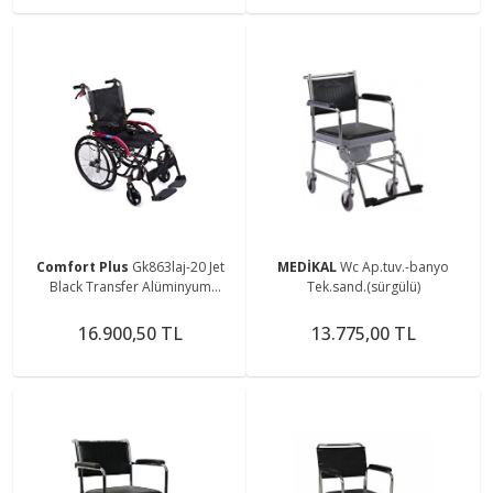
Comfort Plus
Gk863laj-20 Jet
MEDİKAL
Wc Ap.tuv.-banyo
Black Transfer Alüminyum
Tek.sand.(sürgülü)
Tekerlekli Sandalye
16.900,50 TL
13.775,00 TL