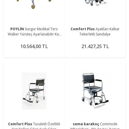
POYLİN
Sungur Medikal Ters
Comfort Plus
Ayakları Kalkar
Walker Yürüteç Ayarlanabilir Kas
Tekerlekli Sandalye
Hastalığı Hasta Fizik Tedavi
Yürüme Desteği
10.564,00 TL
21.427,25 TL
Comfort Plus
Tuvaletli Özellikli
sema karakoç
Commode