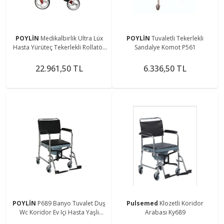
POYLİN
Medikalbirlik Ultra Lüx
POYLİN
Tuvaletli Tekerlekli
Hasta Yürüteç Tekerlekli Rollatör
Sandalye Komot P561
Walker Yürüteç Hasta Yürüteci
Sandalye
22.961,50 TL
6.336,50 TL
POYLİN
P689 Banyo Tuvalet Duş
Pulsemed
Klozetli Koridor
Wc Koridor Ev Içi Hasta Yaşlı
Arabası Ky689
Engelli Tekerlekli Sandalyesi