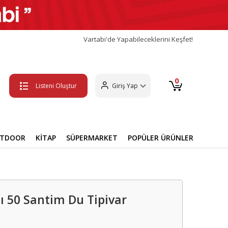
Vartabi'de Yapabileceklerini Keşfet!
0
Listeni Oluştur
Giriş Yap
UTDOOR
KİTAP
SÜPERMARKET
POPÜLER ÜRÜNLER
sı 50 Santim Du Tipivar