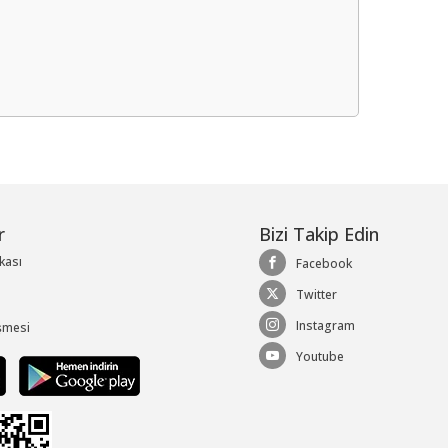
me
r
Bizi Takip Edin
ikası
Facebook
Twitter
Instagram
şmesi
Youtube