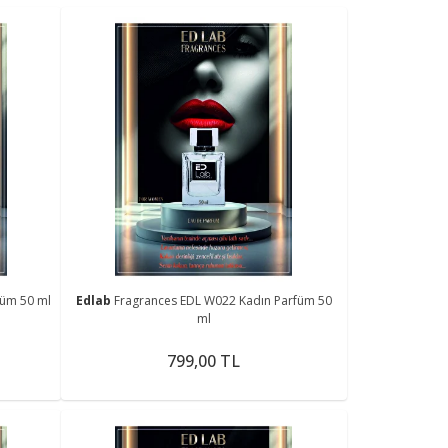
füm 50 ml
Edlab
Fragrances EDL W022 Kadın Parfüm 50
ml
799,00 TL