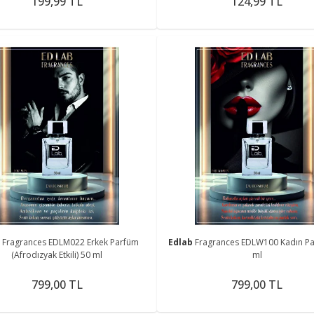
199,99 TL
124,99 TL
b
Fragrances EDLM022 Erkek Parfüm
Edlab
Fragrances EDLW100 Kadın P
(Afrodızyak Etkili) 50 ml
ml
799,00 TL
799,00 TL