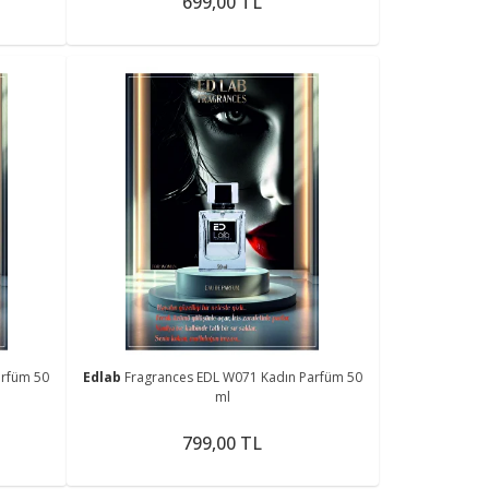
699,00 TL
arfüm 50
Edlab
Fragrances EDL W071 Kadın Parfüm 50
ml
799,00 TL