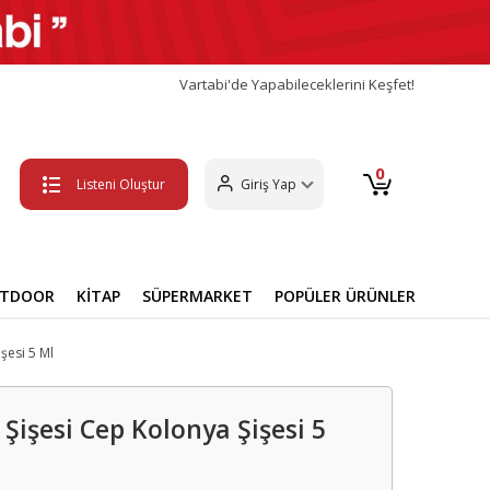
Vartabi'de Yapabileceklerini Keşfet!
0
Listeni Oluştur
Giriş Yap
UTDOOR
KİTAP
SÜPERMARKET
POPÜLER ÜRÜNLER
şesi 5 Ml
işesi Cep Kolonya Şişesi 5