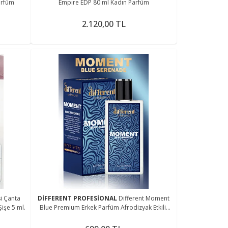
arfüm
Empire EDP 80 ml Kadın Parfüm
2.120,00 TL
si Çanta
DİFFERENT PROFESİONAL
Different Moment
Şişe 5 ml.
Blue Premium Erkek Parfüm Afrodizyak Etkili)
50ml