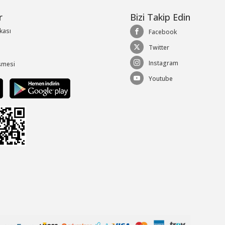
r
Bizi Takip Edin
ikası
Facebook
Twitter
Instagram
şmesi
Youtube