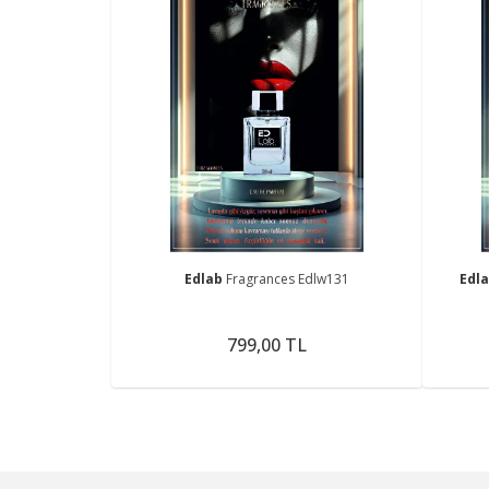
Edlab
Fragrances Edlw131
Edl
799,00 TL