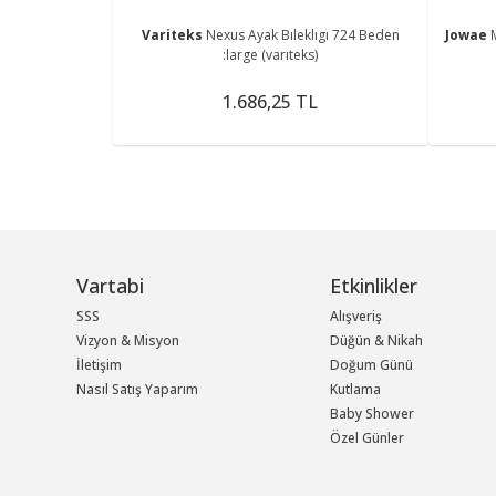
Variteks
Nexus Ayak Bıleklıgı 724 Beden
Jowae
:large (varıteks)
1.686,25 TL
Vartabi
Etkinlikler
SSS
Alışveriş
Vizyon & Misyon
Düğün & Nikah
İletişim
Doğum Günü
Nasıl Satış Yaparım
Kutlama
Baby Shower
Özel Günler