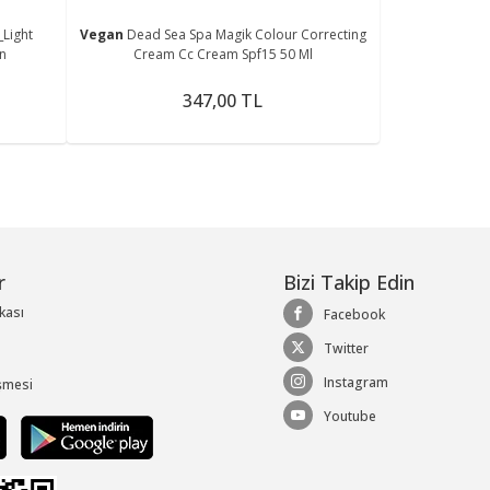
_Light
Vegan
Dead Sea Spa Magik Colour Correcting
on
Cream Cc Cream Spf15 50 Ml
347,00 TL
r
Bizi Takip Edin
ikası
Facebook
Twitter
Instagram
şmesi
Youtube