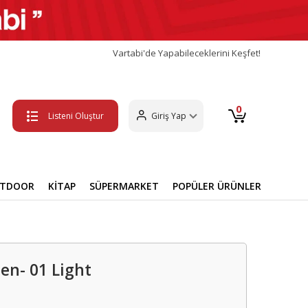
Vartabi'de Yapabileceklerini Keşfet!
0
Listeni Oluştur
Giriş Yap
UTDOOR
KİTAP
SÜPERMARKET
POPÜLER ÜRÜNLER
en- 01 Light