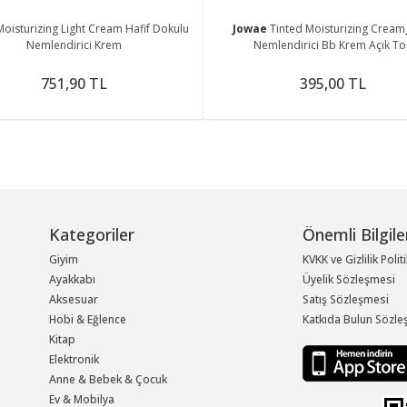
Moisturizing Light Cream Hafif Dokulu
Jowae
Tinted Moisturizing Cream
Nemlendirici Krem
Nemlendirici Bb Krem Açık T
751,90 TL
395,00 TL
Kategoriler
Önemli Bilgile
Giyim
KVKK ve Gizlilik Polit
Ayakkabı
Üyelik Sözleşmesi
Aksesuar
Satış Sözleşmesi
Hobi & Eğlence
Katkıda Bulun Sözle
Kitap
Elektronik
Anne & Bebek & Çocuk
Ev & Mobilya