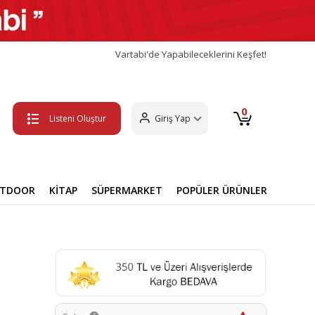
Vartabi'de Yapabileceklerini Keşfet!
0
Listeni Oluştur
Giriş Yap
UTDOOR
KİTAP
SÜPERMARKET
POPÜLER ÜRÜNLER