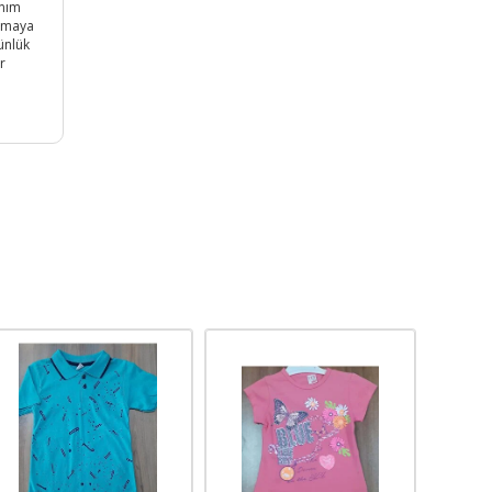
anım
olmaya
ünlük
r