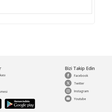
r
Bizi Takip Edin
ikası
Facebook
Twitter
Instagram
şmesi
Youtube