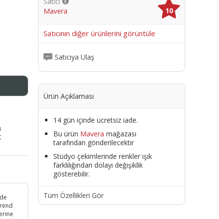
Satıcı
10
Mavera
me
Satıcının diğer ürünlerini görüntüle
Satıcıya Ulaş
Ürün Açıklaması
14 gün içinde ücretsiz iade.
ı
Bu ürün
Mavera
mağazası
t
tarafından gönderilecektir
Stüdyo çekimlerinde renkler ışık
farklılığından dolayı değişiklik
gösterebilir.
Tüm Özellikleri Gör
mde
trend
erine