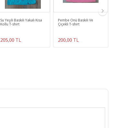
Su Yeşili Baskılı Yakalı Kısa
Pembe Önü Baskılı Ve
Koyu La
Kollu T-shirt
Çiçekli T-shirt
Fermua
205,00 TL
200,00 TL
310,0