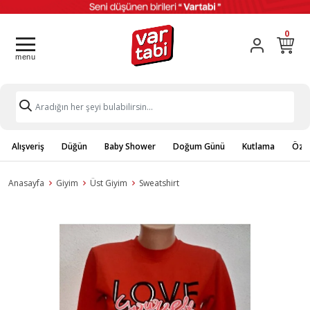
0
Alışveriş
Düğün
Baby Shower
Doğum Günü
Kutlama
Özel
Anasayfa
Giyim
Üst Giyim
Sweatshirt