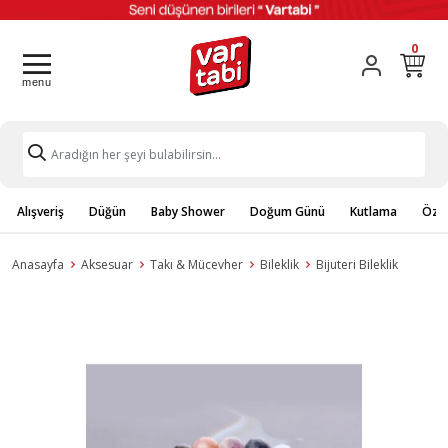
0
Alışveriş
Düğün
Baby Shower
Doğum Günü
Kutlama
Özel
Anasayfa
Aksesuar
Takı & Mücevher
Bileklik
Bijuteri Bileklik