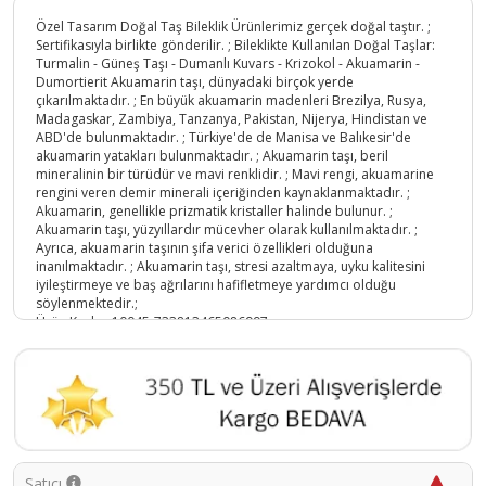
Özel Tasarım Doğal Taş Bileklik Ürünlerimiz gerçek doğal taştır. ;
Sertifikasıyla birlikte gönderilir. ; Bileklikte Kullanılan Doğal Taşlar:
Turmalin - Güneş Taşı - Dumanlı Kuvars - Krizokol - Akuamarin -
Dumortierit Akuamarin taşı, dünyadaki birçok yerde
çıkarılmaktadır. ; En büyük akuamarin madenleri Brezilya, Rusya,
Madagaskar, Zambiya, Tanzanya, Pakistan, Nijerya, Hindistan ve
ABD'de bulunmaktadır. ; Türkiye'de de Manisa ve Balıkesir'de
akuamarin yatakları bulunmaktadır. ; Akuamarin taşı, beril
mineralinin bir türüdür ve mavi renklidir. ; Mavi rengi, akuamarine
rengini veren demir minerali içeriğinden kaynaklanmaktadır. ;
Akuamarin, genellikle prizmatik kristaller halinde bulunur. ;
Akuamarin taşı, yüzyıllardır mücevher olarak kullanılmaktadır. ;
Ayrıca, akuamarin taşının şifa verici özellikleri olduğuna
inanılmaktadır. ; Akuamarin taşı, stresi azaltmaya, uyku kalitesini
iyileştirmeye ve baş ağrılarını hafifletmeye yardımcı olduğu
söylenmektedir.;
Ürün Kodu :
10045-733813465086997
Satıcı