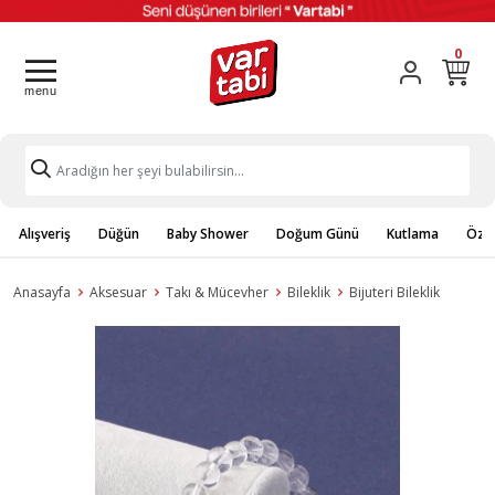
0
Alışveriş
Düğün
Baby Shower
Doğum Günü
Kutlama
Özel
Anasayfa
Aksesuar
Takı & Mücevher
Bileklik
Bijuteri Bileklik