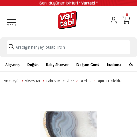
0
Alışveriş
Düğün
Baby Shower
Doğum Günü
Kutlama
Özel
Anasayfa
Aksesuar
Takı & Mücevher
Bileklik
Bijuteri Bileklik