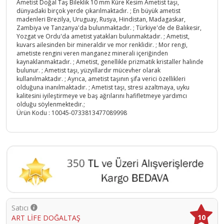
Ametist Doğal Taş Bileklik 10 mm Küre Kesim Ametist taşı,
dünyadaki birçok yerde çıkarılmaktadır. ; En büyük ametist
madenleri Brezilya, Uruguay, Rusya, Hindistan, Madagaskar,
Zambiya ve Tanzanya'da bulunmaktadır. ; Türkiye'de de Balıkesir,
Yozgat ve Ordu'da ametist yatakları bulunmaktadır. ; Ametist,
kuvars ailesinden bir mineraldir ve mor renklidir. ; Mor rengi,
ametiste rengini veren manganez minerali içeriğinden
kaynaklanmaktadır. ; Ametist, genellikle prizmatik kristaller halinde
bulunur. ; Ametist taşı, yüzyıllardır mücevher olarak
kullanılmaktadır. ; Ayrıca, ametist taşının şifa verici özellikleri
olduğuna inanılmaktadır. ; Ametist taşı, stresi azaltmaya, uyku
kalitesini iyileştirmeye ve baş ağrılarını hafifletmeye yardımcı
olduğu söylenmektedir.;
Ürün Kodu :
10045-0733813477089998
Satıcı
10
ART LİFE DOĞALTAŞ