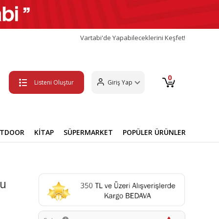
Vartabi'de Yapabileceklerini Keşfet!
0
Listeni Oluştur
Giriş Yap
UTDOOR
KİTAP
SÜPERMARKET
POPÜLER ÜRÜNLER
nu