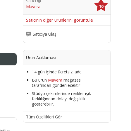
Satıcı
10
Mavera
me
Satıcının diğer ürünlerini görüntüle
Satıcıya Ulaş
Ürün Açıklaması
14 gün içinde ücretsiz iade.
Bu ürün
Mavera
mağazası
ı
tarafından gönderilecektir
t
Stüdyo çekimlerinde renkler ışık
farklılığından dolayı değişiklik
gösterebilir.
Tüm Özellikleri Gör
isiklet