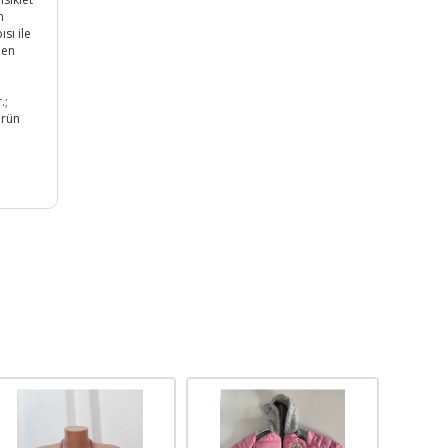
n
sı ile
den
n
.;
ürün