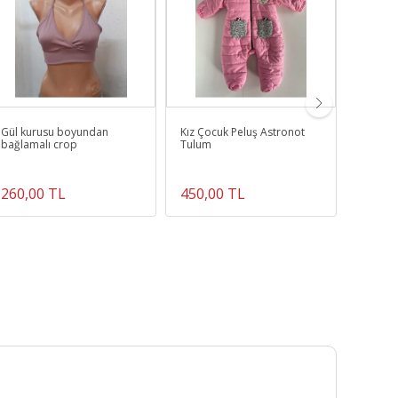
Gül kurusu boyundan
Kız Çocuk Peluş Astronot
Gri Gözl
bağlamalı crop
Tulum
260,00 TL
450,00 TL
215,0