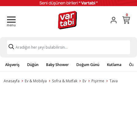
0
Alışveriş
Düğün
Baby Shower
Doğum Günü
Kutlama
Özel
Anasayfa
Ev & Mobilya
Sofra & Mutfak
Ev
Pişirme
Tava