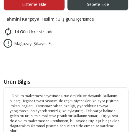
Listeme Ekle
Sepete Ekle
Tahmini Kargoya Teslim :
3 iş günü içerisinde
14 Gün Ücretsiz İade
Mağazayı Şikayet Et
Ürün Bilgisi
- Döküm malzemesi sayesinde uzun ömürlü ve dayanıklı kullanım
sunar; - Izgara tavası tasarımı ile çeşitli yiyecekleri kolayca pişirme
imkanı sağlar; - Yapışmaz taban özelliği, yiyeceklerin tavaya
yapışmasını önleyerek temizliği kolaylaştırır; - Tek parça halinde
gelen bu ürün, minimalist ve pratik bir kullanım sunar; - Dış yüzeyi
de döküm malzemeden üretilmiştir, bu sayede ısıyı eşit bir şekilde
dağıtarak mükemmel pişirme sonuçları elde etmenize yardımcı
olur;