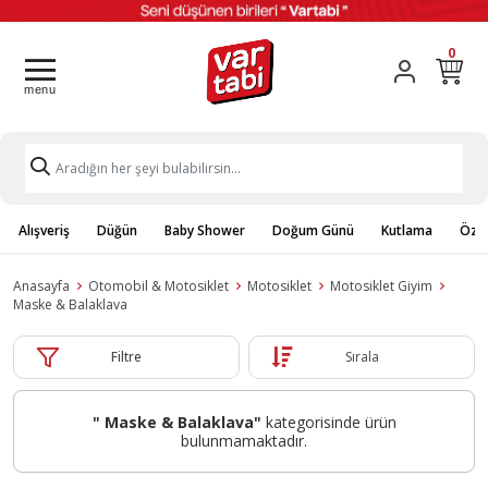
0
Alışveriş
Düğün
Baby Shower
Doğum Günü
Kutlama
Özel
Anasayfa
Otomobil & Motosiklet
Motosiklet
Motosiklet Giyim
Maske & Balaklava
Filtre
Sırala
" Maske & Balaklava"
kategorisinde ürün
bulunmamaktadır.