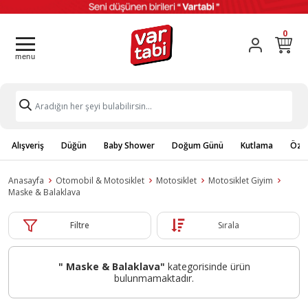
0
Alışveriş
Düğün
Baby Shower
Doğum Günü
Kutlama
Özel
Anasayfa
Otomobil & Motosiklet
Motosiklet
Motosiklet Giyim
Maske & Balaklava
Filtre
Sırala
" Maske & Balaklava"
kategorisinde ürün
bulunmamaktadır.