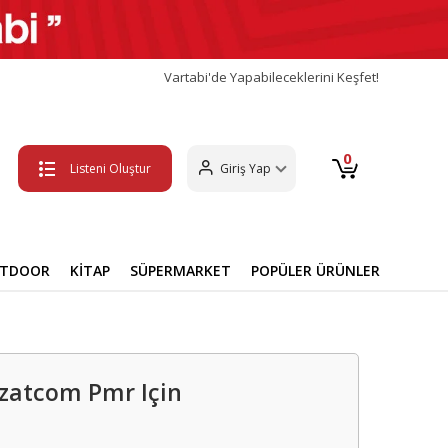
Vartabi'de Yapabileceklerini Keşfet!
0
Listeni Oluştur
Giriş Yap
UTDOOR
KİTAP
SÜPERMARKET
POPÜLER ÜRÜNLER
n,zatcom Pmr Için