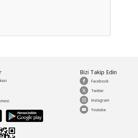
me
r
Bizi Takip Edin
ikası
Facebook
Twitter
Instagram
şmesi
Youtube