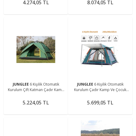
200cmx220cmx140cm
270cmx270cmx170cm
4.274,05 TL
8.074,05 TL
JUNGLEE
6 Kişilik Otomatik
JUNGLEE
6 Kişilik Otomatik
Kurulum Çift Katman Çadır Kamp
Kurulum Çadır Kamp Ve Çocuk
Balık Ve Çocuk Oyun Çadırı
Oyun Çadırı
220cmx250cmx160cm
240cmx240cmx160cm
5.224,05 TL
5.699,05 TL