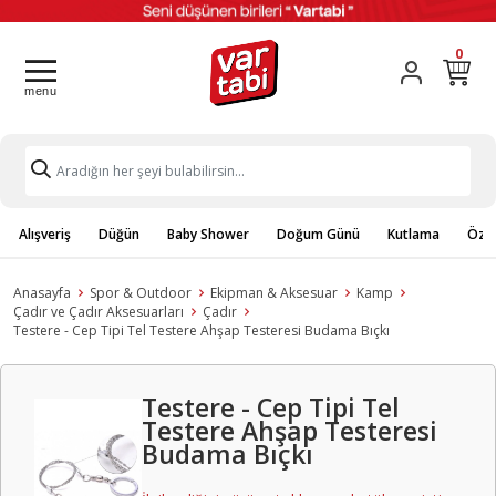
0
Alışveriş
Düğün
Baby Shower
Doğum Günü
Kutlama
Özel
Anasayfa
Spor & Outdoor
Ekipman & Aksesuar
Kamp
Çadır ve Çadır Aksesuarları
Çadır
Testere - Cep Tipi Tel Testere Ahşap Testeresi Budama Bıçkı
Testere - Cep Tipi Tel
Testere Ahşap Testeresi
Budama Bıçkı