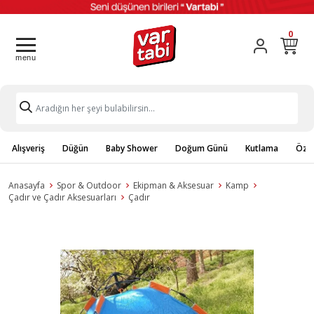
0
Alışveriş
Düğün
Baby Shower
Doğum Günü
Kutlama
Özel
Anasayfa
Spor & Outdoor
Ekipman & Aksesuar
Kamp
Çadır ve Çadır Aksesuarları
Çadır