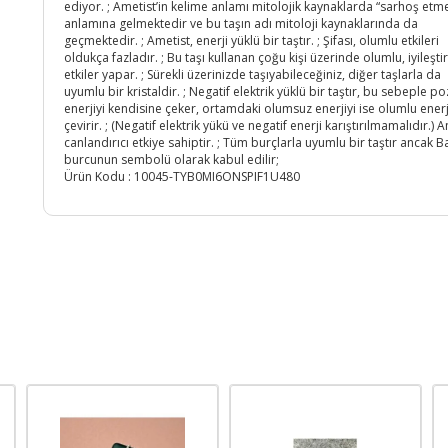
ediyor. ; Ametist’in kelime anlamı mitolojik kaynaklarda “sarhoş etm
anlamına gelmektedir ve bu taşın adı mitoloji kaynaklarında da
geçmektedir. ; Ametist, enerji yüklü bir taştır. ; Şifası, olumlu etkileri
oldukça fazladır. ; Bu taşı kullanan çoğu kişi üzerinde olumlu, iyileştir
etkiler yapar. ; Sürekli üzerinizde taşıyabileceğiniz, diğer taşlarla da
uyumlu bir kristaldir. ; Negatif elektrik yüklü bir taştır, bu sebeple poz
enerjiyi kendisine çeker, ortamdaki olumsuz enerjiyi ise olumlu ener
çevirir. ; (Negatif elektrik yükü ve negatif enerji karıştırılmamalıdır.) A
canlandırıcı etkiye sahiptir. ; Tüm burçlarla uyumlu bir taştır ancak Ba
burcunun sembolü olarak kabul edilir;
Ürün Kodu :
10045-TYB0MI6ONSPIF1U480