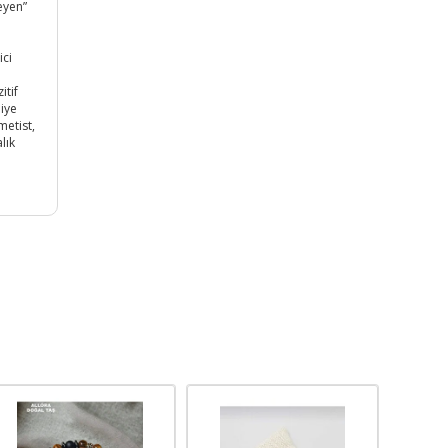
eyen”
ici
itif
jiye
metist,
lık