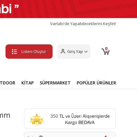
Vartabi'de Yapabileceklerini Keşfet!
0
Listeni Oluştur
Giriş Yap
UTDOOR
KİTAP
SÜPERMARKET
POPÜLER ÜRÜNLER
 8mm