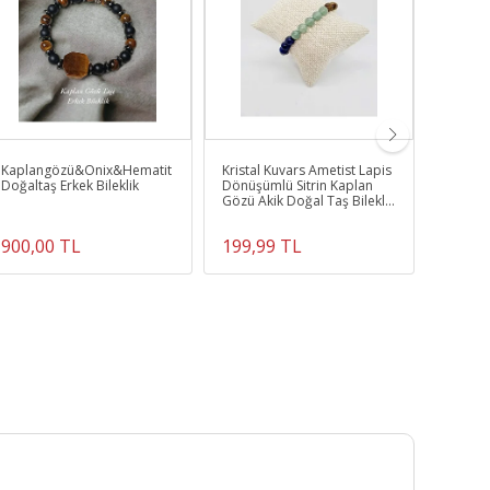
Kaplangözü&Onix&Hematit
Kristal Kuvars Ametist Lapis
Unakit 
Doğaltaş Erkek Bileklik
Dönüşümlü Sitrin Kaplan
Doğal T
Gözü Akik Doğal Taş Bileklik
8 mm
900,00 TL
199,99 TL
400,0