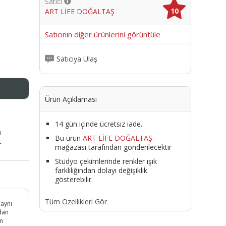
Satıcı
10
ART LİFE DOĞALTAŞ
me
Satıcının diğer ürünlerini görüntüle
Satıcıya Ulaş
Ürün Açıklaması
14 gün içinde ücretsiz iade.
ı
Bu ürün
ART LİFE DOĞALTAŞ
t
mağazası tarafından gönderilecektir
Stüdyo çekimlerinde renkler ışık
farklılığından dolayı değişiklik
gösterebilir.
Tüm Özellikleri Gör
 aynı
rdan
am