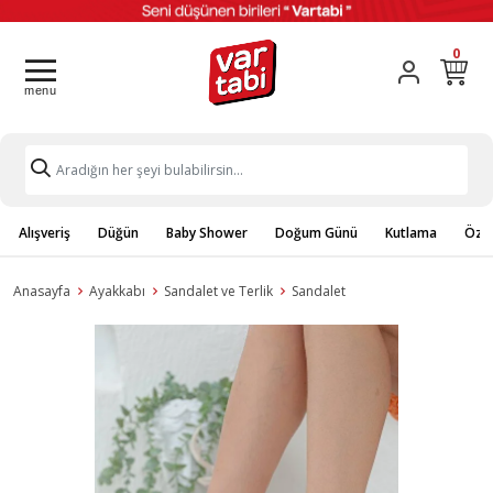
0
Alışveriş
Düğün
Baby Shower
Doğum Günü
Kutlama
Özel
Anasayfa
Ayakkabı
Sandalet ve Terlik
Sandalet