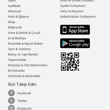
Giyim
KVKK ve Gizlilik Politikası
Ayakkabı
Üyelik Sözleşmesi
Aksesuar
Satış Sözleşmesi
Hobi & Eğlence
Katkıda Bulun Sözleşmesi
Kitap
Elektronik
Anne & Bebek & Çocuk
Ev & Mobilya
Kozmetik & Kişisel Bakım
Spor & Outdoor
Bahçe ve Yapı Market
Süpermarket
Kırtasiye & Ofis Malzemeleri
Ek Hizmetler
Otomobil & Motosiklet
Bizi Takip Edin
Facebook
Twitter
Instagram