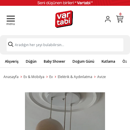
0
Alışveriş
Düğün
Baby Shower
Doğum Günü
Kutlama
Özel
Anasayfa
Ev & Mobilya
Ev
Elektrik & Aydınlatma
Avize