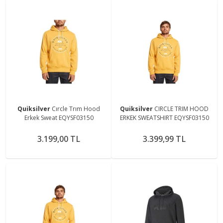
Quiksilver
Cırcle Trım Hood
Quiksilver
CIRCLE TRIM HOOD
Erkek Sweat EQYSF03150
ERKEK SWEATSHIRT EQYSF03150
3.199,00 TL
3.399,99 TL