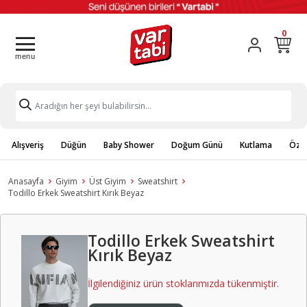
0
Alışveriş
Düğün
Baby Shower
Doğum Günü
Kutlama
Özel
Anasayfa
Giyim
Üst Giyim
Sweatshirt
Todillo Erkek Sweatshirt Kırık Beyaz
Todillo Erkek Sweatshirt
Kırık Beyaz
İlgilendiğiniz ürün stoklarımızda tükenmiştir.