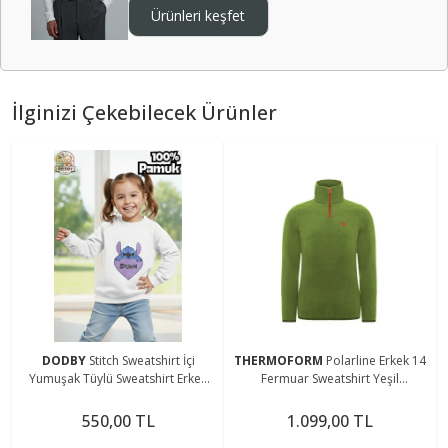
Ürünleri keşfet
İlginizi Çekebilecek Ürünler
DODBY
Stitch Sweatshirt İçi
THERMOFORM
Polarline Erkek 14
Yumuşak Tüylü Sweatshirt Erkek
Fermuar Sweatshirt Yeşil
Çocuk Kıyafet Kız Çocuk Kıyafet
(Hztp19020-ysl)
Stitch Kıyafet
550,00 TL
1.099,00 TL