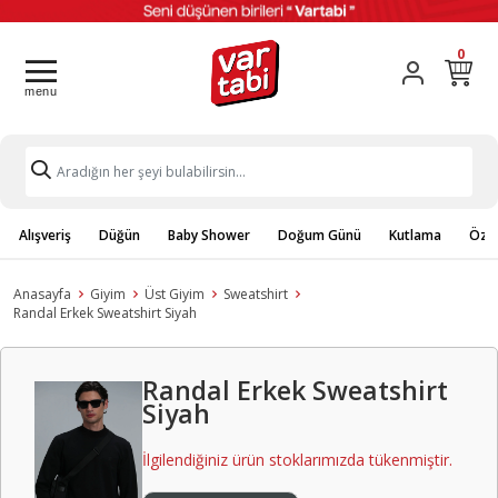
0
Alışveriş
Düğün
Baby Shower
Doğum Günü
Kutlama
Özel
Anasayfa
Giyim
Üst Giyim
Sweatshirt
Randal Erkek Sweatshirt Siyah
Randal Erkek Sweatshirt
Siyah
İlgilendiğiniz ürün stoklarımızda tükenmiştir.