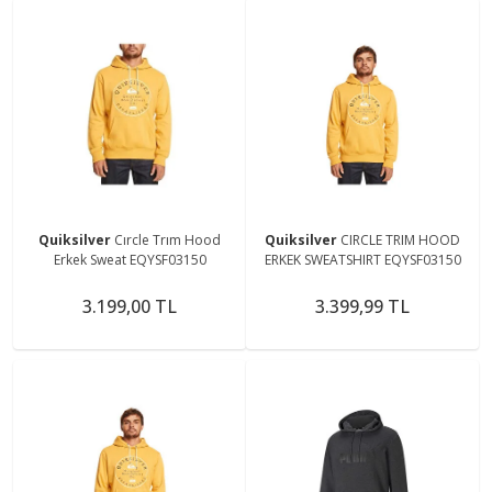
Quiksilver
Cırcle Trım Hood
Quiksilver
CIRCLE TRIM HOOD
Erkek Sweat EQYSF03150
ERKEK SWEATSHIRT EQYSF03150
3.199,00 TL
3.399,99 TL