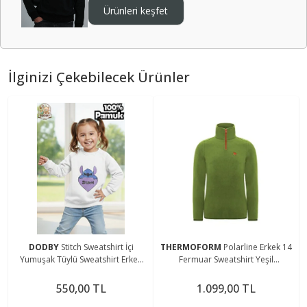
Ürünleri keşfet
İlginizi Çekebilecek Ürünler
DODBY
Stitch Sweatshirt İçi
THERMOFORM
Polarline Erkek 14
Yumuşak Tüylü Sweatshirt Erkek
Fermuar Sweatshirt Yeşil
Çocuk Kıyafet Kız Çocuk Kıyafet
(Hztp19020-ysl)
Stitch Kıyafet
550,00 TL
1.099,00 TL