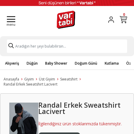
0
Alışveriş
Düğün
Baby Shower
Doğum Günü
Kutlama
Özel
Anasayfa
Giyim
Üst Giyim
Sweatshirt
Randal Erkek Sweatshirt Lacivert
Randal Erkek Sweatshirt
Lacivert
İlgilendiğiniz ürün stoklarımızda tükenmiştir.