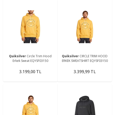
Quiksilver
Cırcle Trım Hood
Quiksilver
CIRCLE TRIM HOOD
Erkek Sweat EQYSF03150
ERKEK SWEATSHIRT EQYSF03150
3.199,00 TL
3.399,99 TL