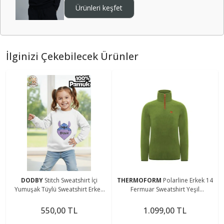
Ürünleri keşfet
İlginizi Çekebilecek Ürünler
DODBY
Stitch Sweatshirt İçi
THERMOFORM
Polarline Erkek 14
Yumuşak Tüylü Sweatshirt Erkek
Fermuar Sweatshirt Yeşil
Çocuk Kıyafet Kız Çocuk Kıyafet
(Hztp19020-ysl)
Stitch Kıyafet
550,00 TL
1.099,00 TL