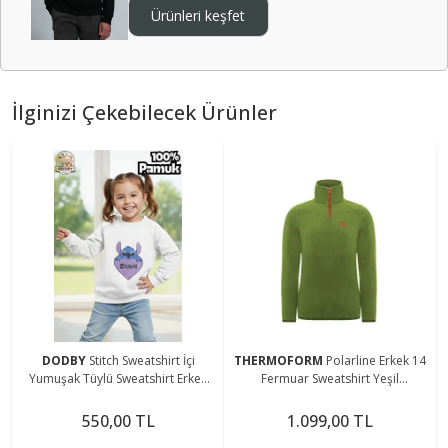
Ürünleri keşfet
İlginizi Çekebilecek Ürünler
DODBY
Stitch Sweatshirt İçi
THERMOFORM
Polarline Erkek 14
Yumuşak Tüylü Sweatshirt Erkek
Fermuar Sweatshirt Yeşil
Çocuk Kıyafet Kız Çocuk Kıyafet
(Hztp19020-ysl)
Stitch Kıyafet
550,00 TL
1.099,00 TL