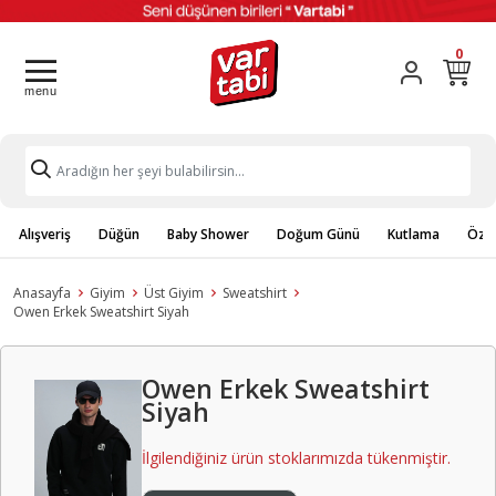
0
Alışveriş
Düğün
Baby Shower
Doğum Günü
Kutlama
Özel
Anasayfa
Giyim
Üst Giyim
Sweatshirt
Owen Erkek Sweatshirt Siyah
Owen Erkek Sweatshirt
Siyah
İlgilendiğiniz ürün stoklarımızda tükenmiştir.