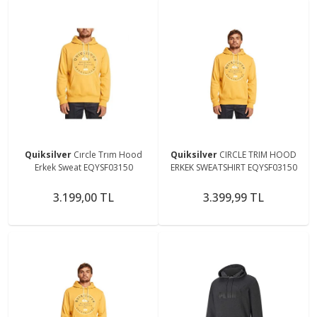
Quiksilver
Cırcle Trım Hood
Quiksilver
CIRCLE TRIM HOOD
Erkek Sweat EQYSF03150
ERKEK SWEATSHIRT EQYSF03150
3.199,00 TL
3.399,99 TL