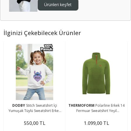
Ürünleri keşfet
İlginizi Çekebilecek Ürünler
DODBY
Stitch Sweatshirt İçi
THERMOFORM
Polarline Erkek 14
Yumuşak Tüylü Sweatshirt Erkek
Fermuar Sweatshirt Yeşil
Çocuk Kıyafet Kız Çocuk Kıyafet
(Hztp19020-ysl)
Stitch Kıyafet
550,00 TL
1.099,00 TL