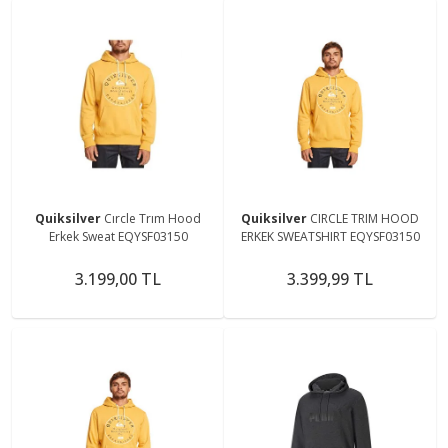
Quiksilver
Cırcle Trım Hood
Quiksilver
CIRCLE TRIM HOOD
Erkek Sweat EQYSF03150
ERKEK SWEATSHIRT EQYSF03150
3.199,00 TL
3.399,99 TL