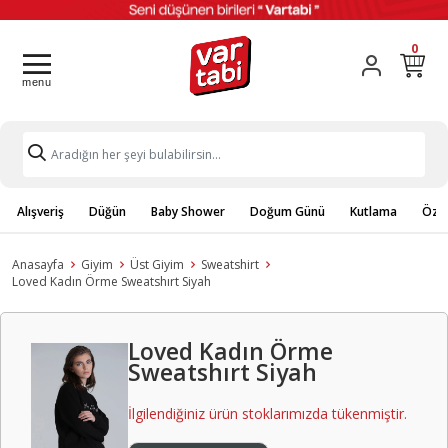
0
Alışveriş
Düğün
Baby Shower
Doğum Günü
Kutlama
Özel
Anasayfa
Giyim
Üst Giyim
Sweatshirt
Loved Kadın Örme Sweatshırt Siyah
Loved Kadın Örme
Sweatshırt Siyah
İlgilendiğiniz ürün stoklarımızda tükenmiştir.