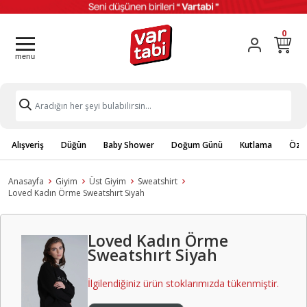
0
Alışveriş
Düğün
Baby Shower
Doğum Günü
Kutlama
Özel
Anasayfa
Giyim
Üst Giyim
Sweatshirt
Loved Kadın Örme Sweatshırt Siyah
Loved Kadın Örme
Sweatshırt Siyah
İlgilendiğiniz ürün stoklarımızda tükenmiştir.