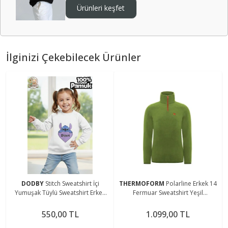
Ürünleri keşfet
İlginizi Çekebilecek Ürünler
DODBY
Stitch Sweatshirt İçi
THERMOFORM
Polarline Erkek 14
Yumuşak Tüylü Sweatshirt Erkek
Fermuar Sweatshirt Yeşil
Çocuk Kıyafet Kız Çocuk Kıyafet
(Hztp19020-ysl)
Stitch Kıyafet
550,00 TL
1.099,00 TL