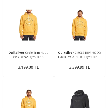
Quiksilver
Cırcle Trım Hood
Quiksilver
CIRCLE TRIM HOOD
Erkek Sweat EQYSF03150
ERKEK SWEATSHIRT EQYSF03150
3.199,00 TL
3.399,99 TL