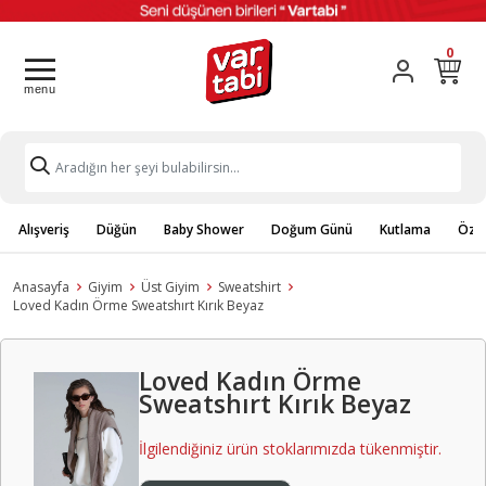
0
Alışveriş
Düğün
Baby Shower
Doğum Günü
Kutlama
Özel
Anasayfa
Giyim
Üst Giyim
Sweatshirt
Loved Kadın Örme Sweatshırt Kırık Beyaz
Loved Kadın Örme
Sweatshırt Kırık Beyaz
İlgilendiğiniz ürün stoklarımızda tükenmiştir.