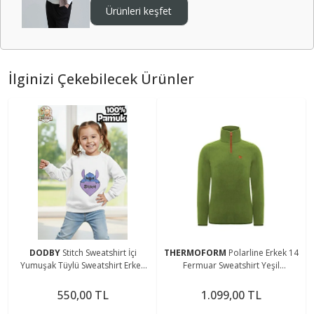
Ürünleri keşfet
İlginizi Çekebilecek Ürünler
DODBY
Stitch Sweatshirt İçi
THERMOFORM
Polarline Erkek 14
Yumuşak Tüylü Sweatshirt Erkek
Fermuar Sweatshirt Yeşil
Çocuk Kıyafet Kız Çocuk Kıyafet
(Hztp19020-ysl)
Stitch Kıyafet
550,00 TL
1.099,00 TL