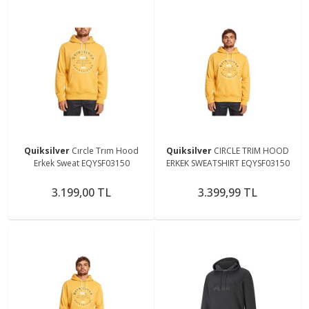
Quiksilver
Cırcle Trım Hood
Quiksilver
CIRCLE TRIM HOOD
Erkek Sweat EQYSF03150
ERKEK SWEATSHIRT EQYSF03150
3.199,00 TL
3.399,99 TL