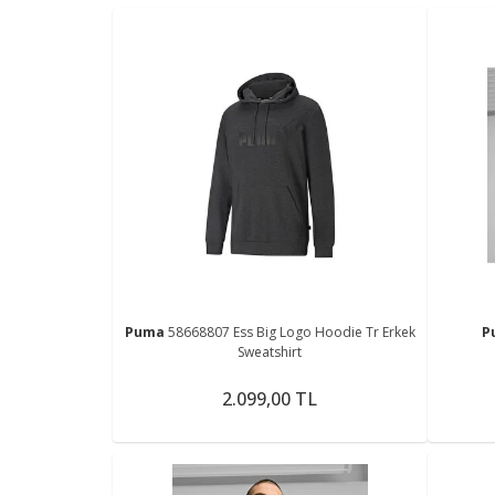
Puma
58668807 Ess Big Logo Hoodie Tr Erkek
P
Sweatshirt
2.099,00 TL