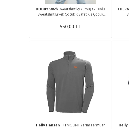
DODBY
Stitch Sweatshirt İçi Yumuşak Tüylü
THER
Sweatshirt Erkek Çocuk Kıyafet Kız Çocuk
S
Kıyafet Stitch Kıyafet
550,00 TL
Helly Hansen
HH MOUNT Yarım Fermuar
Helly