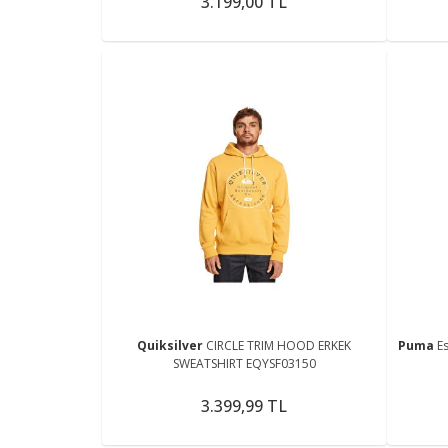
3.199,00 TL
Quiksilver
CIRCLE TRIM HOOD ERKEK
Puma
E
SWEATSHIRT EQYSF03150
3.399,99 TL