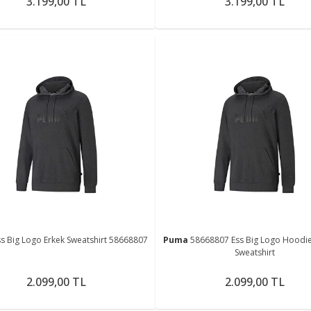
3.199,00 TL
3.199,00 TL
ss Big Logo Erkek Sweatshirt 58668807
Puma
58668807 Ess Big Logo Hoodie
Sweatshirt
2.099,00 TL
2.099,00 TL