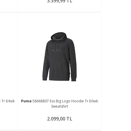
3.399,99 TL
 Tr Erkek
Puma
58668807 Ess Big Logo Hoodie Tr Erkek
Sweatshirt
2.099,00 TL