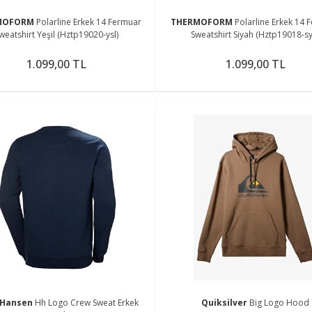
MOFORM
Polarline Erkek 14 Fermuar
THERMOFORM
Polarline Erkek 14 
weatshirt Yeşil (Hztp19020-ysl)
Sweatshirt Siyah (Hztp19018-sy
1.099,00 TL
1.099,00 TL
 Hansen
Hh Logo Crew Sweat Erkek
Quiksilver
Big Logo Hood