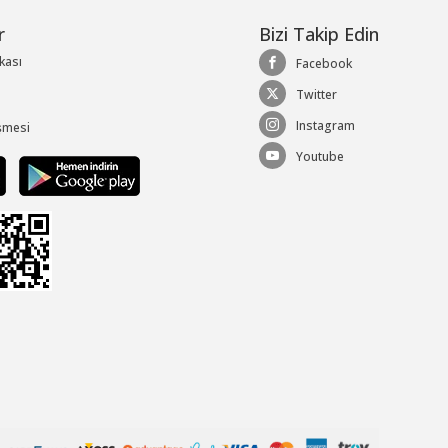
r
Bizi Takip Edin
ikası
Facebook
Twitter
Instagram
şmesi
Youtube