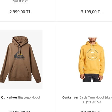
Sweatshirt
2.999,00 TL
3.199,00 TL
Quiksilver
Big Logo Hood
Quiksilver
Cırcle Trım Hood Erke
EQYSF03150