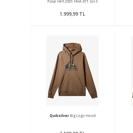
Polar HH12001 HHA.971 Gri-S
1.999,99 TL
Quiksilver
Big Logo Hood