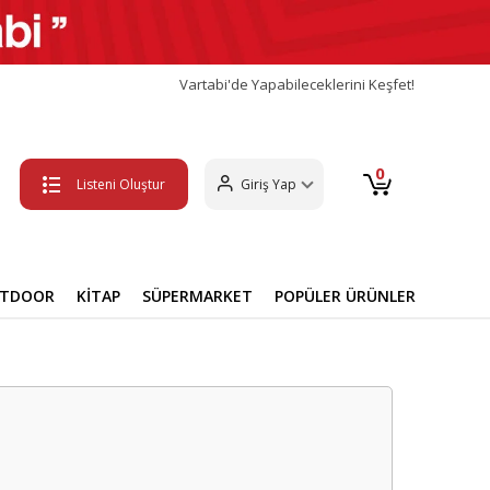
Vartabi'de Yapabileceklerini Keşfet!
0
Listeni Oluştur
Giriş Yap
UTDOOR
KİTAP
SÜPERMARKET
POPÜLER ÜRÜNLER