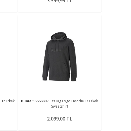
3.399,99 TL
 Tr Erkek
Puma
58668807 Ess Big Logo Hoodie Tr Erkek
Sweatshirt
2.099,00 TL