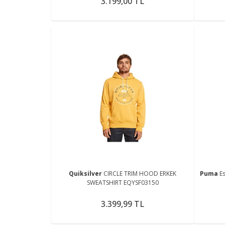
3.199,00 TL
Quiksilver
CIRCLE TRIM HOOD ERKEK
Puma
E
SWEATSHIRT EQYSF03150
3.399,99 TL