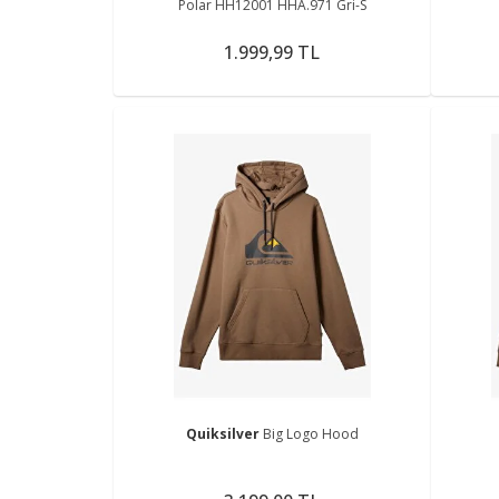
Polar HH12001 HHA.971 Gri-S
1.999,99 TL
Quiksilver
Big Logo Hood