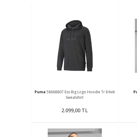
Puma
58668807 Ess Big Logo Hoodie Tr Erkek
P
Sweatshirt
2.099,00 TL