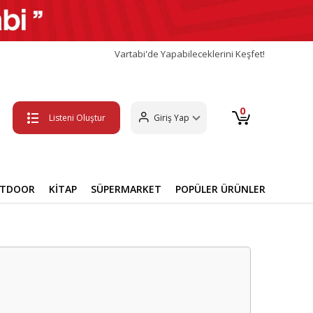
Vartabi'de Yapabileceklerini Keşfet!
0
Listeni Oluştur
Giriş Yap
UTDOOR
KİTAP
SÜPERMARKET
POPÜLER ÜRÜNLER