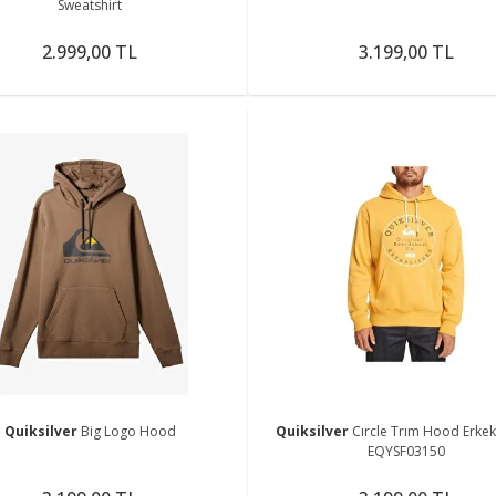
Sweatshirt
2.999,00 TL
3.199,00 TL
Quiksilver
Big Logo Hood
Quiksilver
Cırcle Trım Hood Erke
EQYSF03150