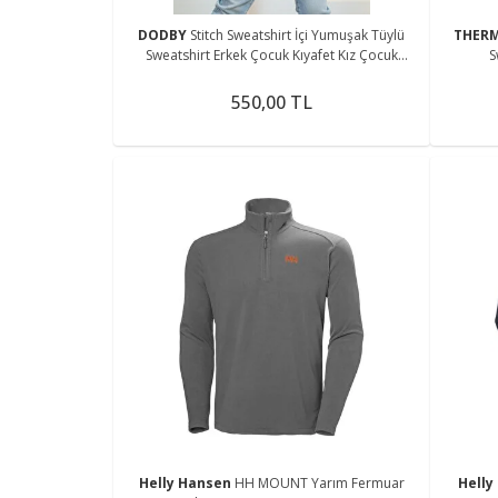
DODBY
Stitch Sweatshirt İçi Yumuşak Tüylü
THER
Sweatshirt Erkek Çocuk Kıyafet Kız Çocuk
S
Kıyafet Stitch Kıyafet
550,00 TL
Helly Hansen
HH MOUNT Yarım Fermuar
Helly