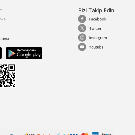
r
Bizi Takip Edin
ikası
Facebook
Twitter
Instagram
şmesi
Youtube