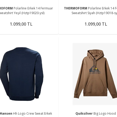
MOFORM
Polarline Erkek 14 Fermuar
THERMOFORM
Polarline Erkek 14 
weatshirt Yeşil (Hztp19020-ysl)
Sweatshirt Siyah (Hztp19018-sy
1.099,00 TL
1.099,00 TL
 Hansen
Hh Logo Crew Sweat Erkek
Quiksilver
Big Logo Hood