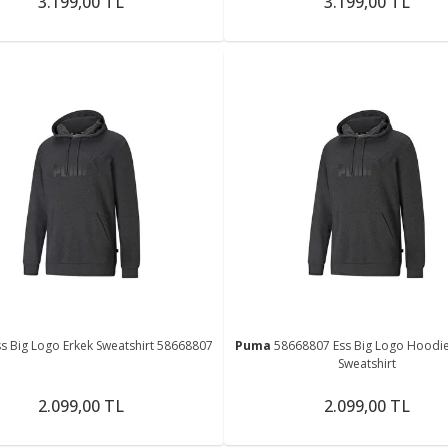
3.199,00 TL
3.199,00 TL
ss Big Logo Erkek Sweatshirt 58668807
Puma
58668807 Ess Big Logo Hoodie
Sweatshirt
2.099,00 TL
2.099,00 TL