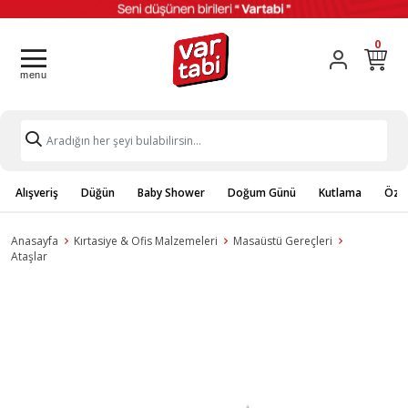
0
Alışveriş
Düğün
Baby Shower
Doğum Günü
Kutlama
Özel
Anasayfa
Kırtasiye & Ofis Malzemeleri
Masaüstü Gereçleri
Ataşlar