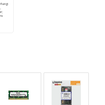
erhangi
,
ar;
imi