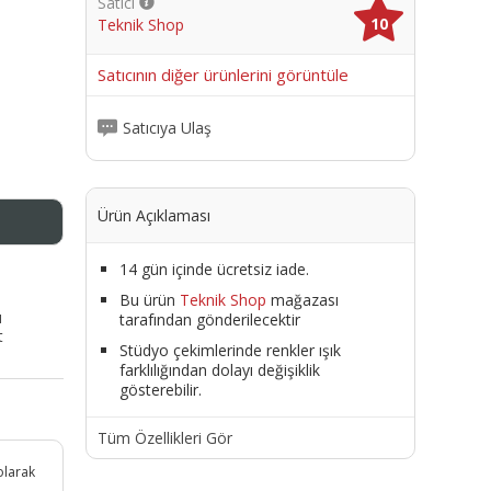
Satıcı
10
Teknik Shop
me
Satıcının diğer ürünlerini görüntüle
Satıcıya Ulaş
Ürün Açıklaması
14 gün içinde ücretsiz iade.
Bu ürün
Teknik Shop
mağazası
ı
tarafından gönderilecektir
t
Stüdyo çekimlerinde renkler ışık
farklılığından dolayı değişiklik
gösterebilir.
Tüm Özellikleri Gör
olarak
i