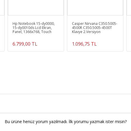
Hp Notebook 15-dy0000,
Casper Nirvana C350.5005-
15-dy0010ds Lcd Ekran,
4500R C350.5005-4500T
Panel, 1366x768, Touch
Klavye 2.Versiyon
6.799,00 TL
1.096,75 TL
Bu ürüne henüz yorum yazılmadı. İlk yorumu yazmak ister misin?