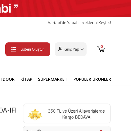
Vartabi'de Yapabileceklerini Keşfet!
0
Listeni Oluştur
Giriş Yap
UTDOOR
KİTAP
SÜPERMARKET
POPÜLER ÜRÜNLER
A-IFI