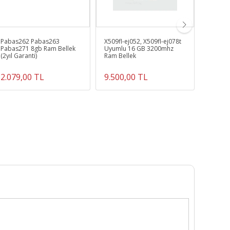
Pabas262 Pabas263
X509fl-ej052, X509fl-ej078t
Acer As
Pabas271 8gb Ram Bellek
Uyumlu 16 GB 3200mhz
Sf314-5
(2yıl Garanti)
Ram Bellek
Cihazı
2.079,00 TL
9.500,00 TL
498,7