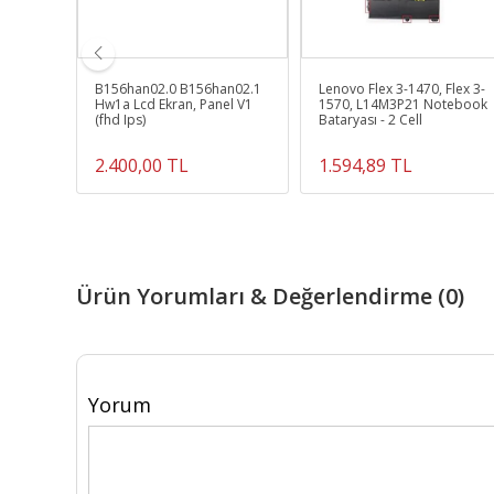
40
B156han02.0 B156han02.1
Lenovo Flex 3-1470, Flex 3-
ebook
Hw1a Lcd Ekran, Panel V1
1570, L14M3P21 Notebook
)
(fhd Ips)
Bataryası - 2 Cell
2.400,00 TL
1.594,89 TL
Ürün Yorumları & Değerlendirme (0)
Yorum