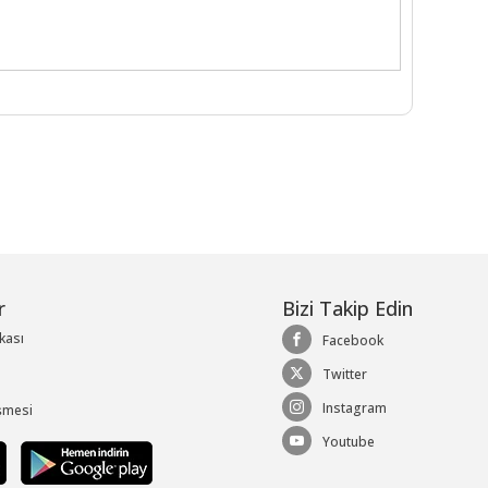
r
Bizi Takip Edin
ikası
Facebook
Twitter
Instagram
şmesi
Youtube