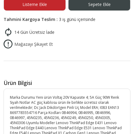
Listeme Ekle
Sepete Ekle
Tahmini Kargoya Teslim :
3 iş günü içerisinde
14 Gün Ücretsiz İade
Mağazayı Şikayet Et
Ürün Bilgisi
Marka Durumu Yeni ürün Voltaj 20V Kapasite 4; 5A Güç 90W Renk
Siyah Notlar AC güç kablosu ürün ile birlikte ücretsiz olarak
verilmektedir; Dc Jack Dikdörtgen Pinli Uç Model ERA; I083 EAN13
8697785554716 Parça Kodları 0B46994, 0B46995, 0B46996,
0B46997, 45N0235, 45N0236, 45N0249, 45N0250, 45N0305,
45N0306 Uyumlu Modeller Lenovo ThinkPad Edge E431 Lenovo
ThinkPad Edge E440 Lenovo ThinkPad Edge E531 Lenovo ThinkPad
Edge E540 Lenovo ThinkPad X1 Carbon Gen1 Lenovo ThinkPad