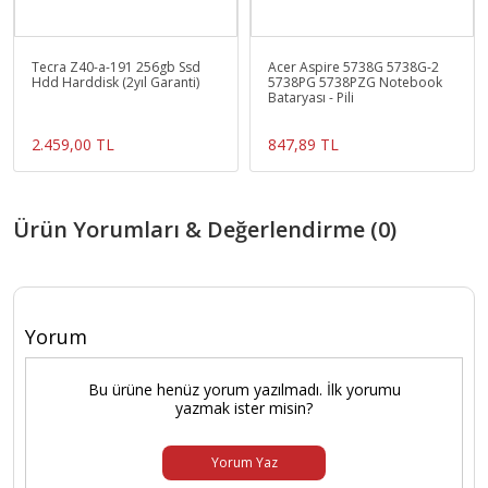
Tecra Z40-a-191 256gb Ssd
Acer Aspire 5738G 5738G-2
Hdd Harddisk (2yıl Garanti)
5738PG 5738PZG Notebook
Bataryası - Pili
2.459,00 TL
847,89 TL
Ürün Yorumları & Değerlendirme (0)
Yorum
Bu ürüne henüz yorum yazılmadı. İlk yorumu
yazmak ister misin?
Yorum Yaz