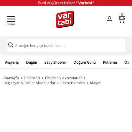
0
Alışveriş
Düğün
Baby Shower
Doğum Günü
Kutlama
Özel
Anasayfa
Elektronik
Elektronik Aksesuarlar
Bilgisayar & Tablet Aksesuarlar
Çevre Birimleri
Klavye