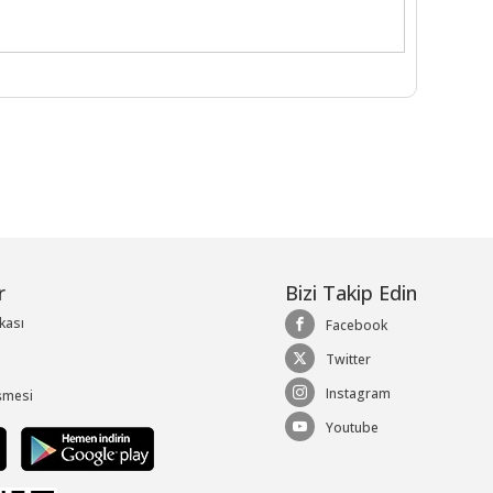
r
Bizi Takip Edin
ikası
Facebook
Twitter
Instagram
şmesi
Youtube