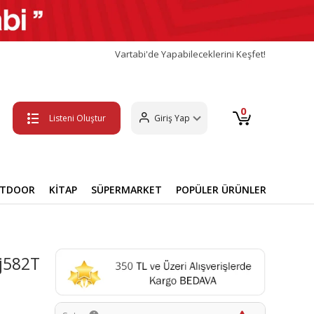
Vartabi'de Yapabileceklerini Keşfet!
0
Listeni Oluştur
Giriş Yap
UTDOOR
KİTAP
SÜPERMARKET
POPÜLER ÜRÜNLER
j582T