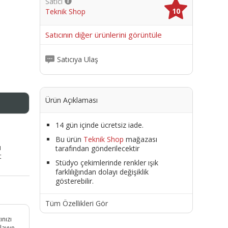
Satıcı
10
Teknik Shop
me
Satıcının diğer ürünlerini görüntüle
Satıcıya Ulaş
Ürün Açıklaması
14 gün içinde ücretsiz iade.
Bu ürün
Teknik Shop
mağazası
ı
tarafından gönderilecektir
t
Stüdyo çekimlerinde renkler ışık
farklılığından dolayı değişiklik
gösterebilir.
Tüm Özellikleri Gör
ınızı
klavye,