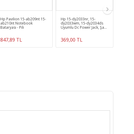
Hp Pavilion 15-ab209nt 15-
Hp 15-dy2033nr, 15-
Thinkp
ab210nt Notebook
dy2033wm, 15-dy2034ds
Ssd Hdd
Bataryası - Pili
Uyumlu Dc Power Jack, Şarj
Garanti
Soketi (Kablosuz)
847,89 TL
369,00 TL
1.389