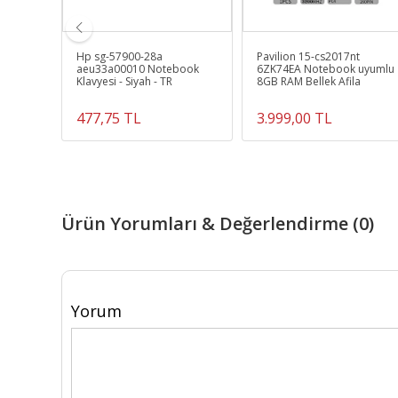
yumlu
Hp sg-57900-28a
Pavilion 15-cs2017nt
aeu33a00010 Notebook
6ZK74EA Notebook uyumlu
Klavyesi - Siyah - TR
8GB RAM Bellek Afila
477,75 TL
3.999,00 TL
Ürün Yorumları & Değerlendirme (0)
Yorum