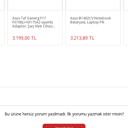
Asus Tuf Gaming F17
Asus B1402CV Notebook
FX706LI-HX175A2 uyumlu
Bataryası, Laptop Pili
Adaptör, Şarj Aleti Cihazı
230W
3.199,00 TL
3.213,89 TL
Bu ürüne henüz yorum yazılmadı. İlk yorumu yazmak ister misin?