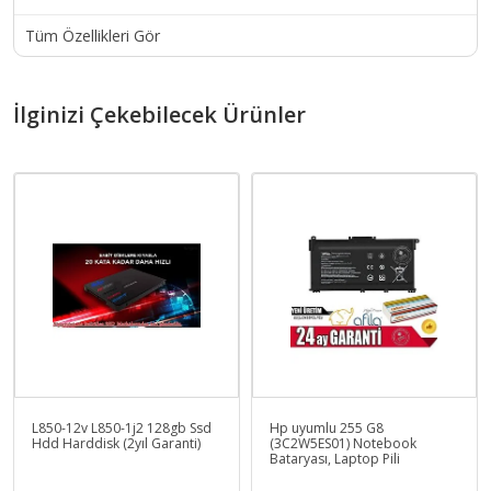
Tüm Özellikleri Gör
İlginizi Çekebilecek Ürünler
L850-12v L850-1j2 128gb Ssd
Hp uyumlu 255 G8
Hdd Harddisk (2yıl Garanti)
(3C2W5ES01) Notebook
Bataryası, Laptop Pili