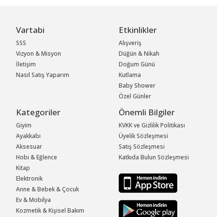
Vartabi
Etkinlikler
SSS
Alışveriş
Vizyon & Misyon
Düğün & Nikah
İletişim
Doğum Günü
Nasıl Satış Yaparım
Kutlama
Baby Shower
Özel Günler
Kategoriler
Önemli Bilgiler
Giyim
KVKK ve Gizlilik Politikası
Ayakkabı
Üyelik Sözleşmesi
Aksesuar
Satış Sözleşmesi
Hobi & Eğlence
Katkıda Bulun Sözleşmesi
Kitap
Elektronik
Anne & Bebek & Çocuk
Ev & Mobilya
Kozmetik & Kişisel Bakım