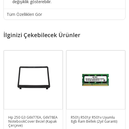
değişiklik gösterebilir.
Tüm Özellikleri Gör
İlginizi Çekebilecek Ürünler
Hp 250 G3 G6V77EA, G6V78EA
R501j R501jr R501v Uyumlu
NotebookCover Bezel (Kapak
8gb Ram Bellek (2yıl Garanti)
Çerçeve)