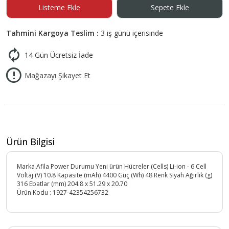
Listeme Ekle
Sepete Ekle
Tahmini Kargoya Teslim :
3 iş günü içerisinde
14 Gün Ücretsiz İade
Mağazayı Şikayet Et
Ürün Bilgisi
Marka Afila Power Durumu Yeni ürün Hücreler (Cells) Li-ion - 6 Cell
Voltaj (V) 10.8 Kapasite (mAh) 4400 Güç (Wh) 48 Renk Siyah Ağırlık (g)
316 Ebatlar (mm) 204.8 x 51.29 x 20.70
Ürün Kodu :
1927-42354256732