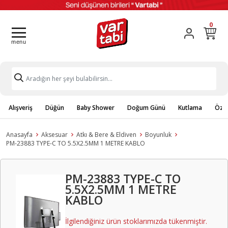
0
Alışveriş
Düğün
Baby Shower
Doğum Günü
Kutlama
Özel
Anasayfa
Aksesuar
Atkı & Bere & Eldiven
Boyunluk
PM-23883 TYPE-C TO 5.5X2.5MM 1 METRE KABLO
PM-23883 TYPE-C TO
5.5X2.5MM 1 METRE
KABLO
İlgilendiğiniz ürün stoklarımızda tükenmiştir.