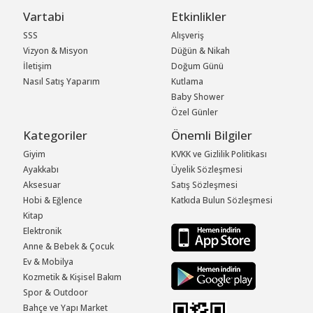
Vartabi
Etkinlikler
SSS
Alışveriş
Vizyon & Misyon
Düğün & Nikah
İletişim
Doğum Günü
Nasıl Satış Yaparım
Kutlama
Baby Shower
Özel Günler
Kategoriler
Önemli Bilgiler
Giyim
KVKK ve Gizlilik Politikası
Ayakkabı
Üyelik Sözleşmesi
Aksesuar
Satış Sözleşmesi
Hobi & Eğlence
Katkıda Bulun Sözleşmesi
Kitap
Elektronik
Anne & Bebek & Çocuk
Ev & Mobilya
Kozmetik & Kişisel Bakım
Spor & Outdoor
Bahçe ve Yapı Market