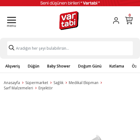
0
Alışveriş
Düğün
Baby Shower
Doğum Günü
Kutlama
Özel
Anasayfa
Süpermarket
Sağlık
Medikal Ekipman
Sarf Malzemeleri
Enjektör