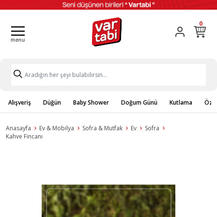
0
Alışveriş
Düğün
Baby Shower
Doğum Günü
Kutlama
Özel
Anasayfa
Ev & Mobilya
Sofra & Mutfak
Ev
Sofra
Kahve Fincanı