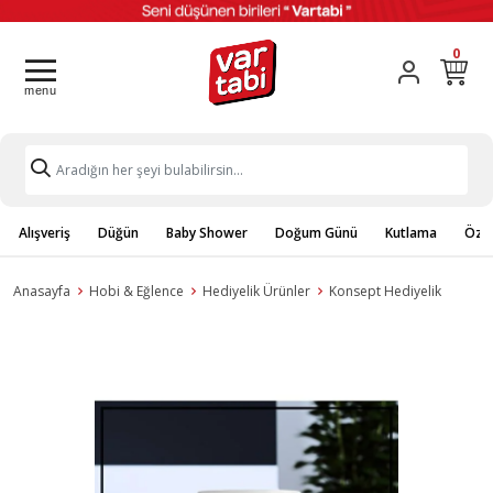
0
Alışveriş
Düğün
Baby Shower
Doğum Günü
Kutlama
Özel
Anasayfa
Hobi & Eğlence
Hediyelik Ürünler
Konsept Hediyelik