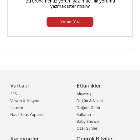
Bu ürüne henüz yorum yazılmadı. İlk yorumu
yazmak ister misin?
Yorum Yaz
Vartabi
Etkinlikler
SSS
Alışveriş
Vizyon & Misyon
Düğün & Nikah
İletişim
Doğum Günü
Nasıl Satış Yaparım
Kutlama
Baby Shower
Özel Günler
Kategoriler
Önemli Bilgiler